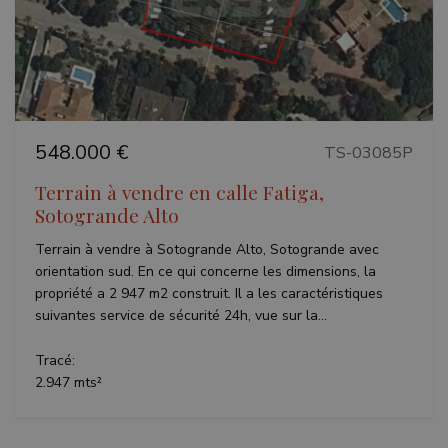
Précédent
Suivant
VISITOR_PRIVACY_METADATA
6 mois
YouTube
.youtube.com
548.000 €
TS-03085P
Terrain à vendre en calle Fatiga,
Politique de confidentialité de
Google
Sotogrande Alto
Terrain à vendre à Sotogrande Alto, Sotogrande avec
orientation sud. En ce qui concerne les dimensions, la
propriété a 2 947 m2 construit. Il a les caractéristiques
suivantes service de sécurité 24h, vue sur la...
Tracé:
inmobapl
www.teseoestate.com
1 an
2.947 mts²