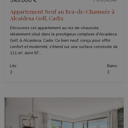
549.000 €
TS-03434P
adverti
session
and
Appartement Neuf au Rez-de-Chaussée à
campaign
data for
Alcaidesa Golf, Cadix
the sites
analytics
Découvrez cet appartement au rez-de-chaussée,
reports.
idéalement situé dans le prestigieux complexe d'Alcaidesa
Golf, à Alcaidesa, Cadix. Ce bien neuf, conçu pour offrir
confort et modernité, s'étend sur une surface construite de
111 m², dont 97...
Lits:
Bains:
2
2