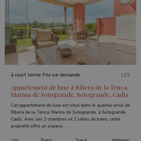
update to
keep tr
Google's
user
more
prefer
commonly
for Yo
used
videos
analytics
embed
service.
sites;it
This cookie
also
is used to
determ
distinguish
whethe
unique
website
users by
is usin
assigning a
new or
randomly
version
generated
Youtu
number as
interfa
a client
à court terme
Prix sur demande
125
identifier. It
_fbp
3 mois
Used b
Meta Platform
is included
to deli
Inc.
in each
Appartement de luxe à Ribera de la Tenca,
series 
.teseoestate.com
page
advert
Marina de Sotogrande, Sotogrande, Cadiz
request in
produc
a site and
as real
used to
biddin
Cet appartement de luxe est situé dans le quartier prisé de
calculate
third p
visitor,
Ribera de la Tenca, Marina de Sotogrande, à Sotogrande,
adverti
session
Cadiz. Avec ses 3 chambres et 2 salles de bains, cette
and
campaign
propriété offre un espace...
data for
the sites
analytics
Lits:
Bains:
Tracé:
Intérieur: