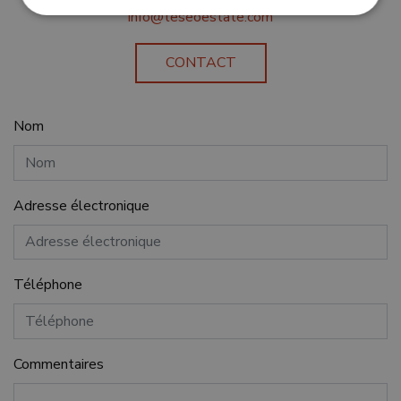
info@teseoestate.com
Strictement nécessaires
Performance
CONTACT
Ciblage
Fonctionnalité
Non classifiés
Les cookies strictement nécessaires habilitent des
Nom
fonctionnalités de base du site Web telles que la
connexion des utilisateurs et la gestion des
comptes. Le site Web ne peut pas être utilisé
correctement sans les cookies strictement
nécessaires.
Adresse électronique
Fournisseur /
Nom
Expiratio
Domaine
_GRECAPTCHA
6 mois
Google LLC
www.google.com
Téléphone
Commentaires
VISITOR_PRIVACY_METADATA
6 mois
YouTube
.youtube.com