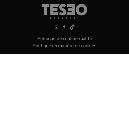
Politique de confidentialité
Politique en matière de cookies
Villas dans Sotogrande
Maisons de ville à Sotogrande
Terrains dans Sotogrande
Appartements à Sotogrande
Centro Comercial mar y sol, 28
Sotogrande, 11310 Cádiz
+34 956 796 626