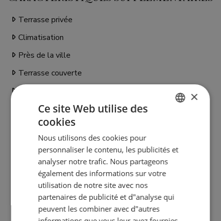
Terrasse privée
Climatisation
Près de la ville
Terrasse couverte
Près du port
×
Ce site Web utilise des
Cuisine entièrement adaptée
cookies
ENGLISH
Placards
Nous utilisons des cookies pour
SPANISH
Bon état
personnaliser le contenu, les publicités et
FRENCH
Plancher en marbre
analyser notre trafic. Nous partageons
également des informations sur votre
GERMAN
Service de sécurité 24h
utilisation de notre site avec nos
Proche de la mer/plage
partenaires de publicité et d"analyse qui
peuvent les combiner avec d"autres
Vue panoramique
informations que vous leur avez fournies