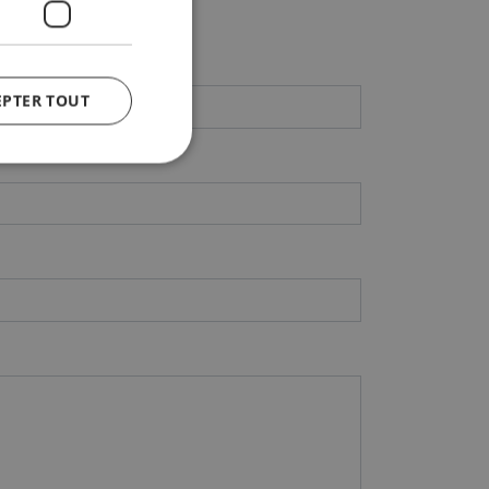
EPTER TOUT
fiés
n des utilisateurs et
aires.
y cookie
 the purpose of
er's consent and
 with the site. It
nt regarding various
ing that their
sessions.