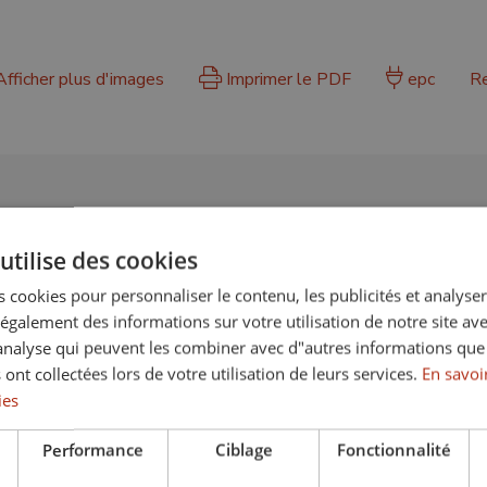
fficher plus d'images
Imprimer le PDF
epc
R
CARACTÉRISTIQUES SUPPLÉMENTAIRE
utilise des cookies
d de mer
Cuisine équipée
 cookies pour personnaliser le contenu, les publicités et analyser 
sport proche
À proximité des commerces
galement des informations sur votre utilisation de notre site av
"analyse qui peuvent les combiner avec d"autres informations que
con
Terrasse couverte
 ont collectées lors de votre utilisation de leurs services.
En savoir
sur le jardin
Vue panoramique
ies
Performance
Ciblage
Fonctionnalité