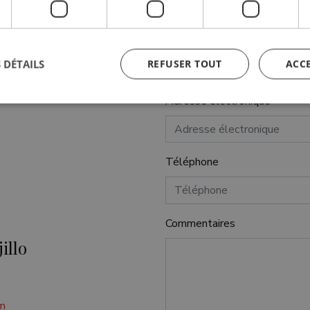
Nom
 DÉTAILS
REFUSER TOUT
ACC
Adresse électronique
ictement nécessaires
Performance
Ciblage
Fonctionnalité
Non classi
nt nécessaires habilitent des fonctionnalités de base du site Web telles que la connexio
Téléphone
s. Le site Web ne peut pas être utilisé correctement sans les cookies strictement nécess
Fournisseur /
Expiration
Description
Domaine
6 mois
Google reCAPTCHA sets a necessar
Google LLC
Commentaires
(_GRECAPTCHA) when executed for
www.google.com
providing its risk analysis.
illo
METADATA
6 mois
This cookie is used to store the us
YouTube
privacy choices for their interaction
.youtube.com
records data on the visitor's conse
privacy policies and settings, ensur
preferences are honored in future 
m