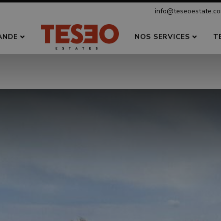
info@teseoestate.c
ANDE
NOS SERVICES
T