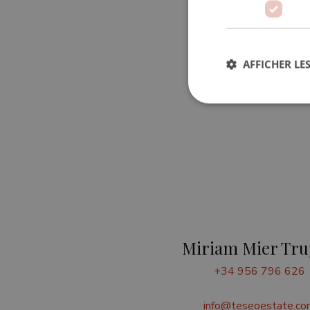
AFFICHER LES
Str
Les cookies stricteme
la gestion des compte
Nom
_GRECAPTCHA
Miriam Mier Truj
VISITOR_PRIVACY_
+34 956 796 626
info@teseoestate.co