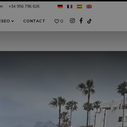
om
+34 956 796 626
0
ESEO
CONTACT