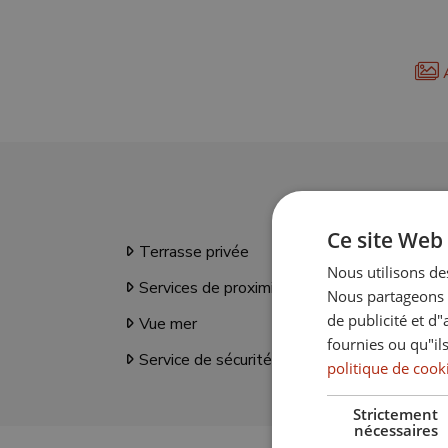
A
Ce site Web 
Terrasse privée
Bor
Nous utilisons des
Services de proximité
Tran
Nous partageons é
de publicité et d
Vue mer
Bal
fournies ou qu"ils
Service de sécurité 24h
Vue 
politique de cook
Strictement
nécessaires