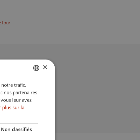
etour
S
×
Côté plage
notre trafic.
ENGLISH
Près du port
ec nos partenaires
SPANISH
 vous leur avez
Bon état
FRENCH
 plus sur la
GERMAN
Non classifiés