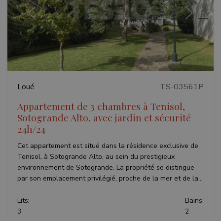
Précédent
Suivant
VISITOR_PRIVACY_METADATA
6 mois
YouTube
.youtube.com
Loué
TS-03561P
Appartement de 3 chambres à Tenisol,
Politique de confidentialité de
Sotogrande Alto, avec jardin et sécurité
Google
24h/24
Cet appartement est situé dans la résidence exclusive de
Tenisol, à Sotogrande Alto, au sein du prestigieux
environnement de Sotogrande. La propriété se distingue
par son emplacement privilégié, proche de la mer et de la...
Lits:
Bains:
inmobapl
www.teseoestate.com
1 an
3
2