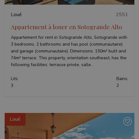
as real
used to
biddin
calculate
third p
visitor,
Loué
2551
adverti
session
and
campaign
Appartement à louer en Sotogrande Alto
data for
the sites
Appartement for rent in Sotogrande Alto, Sotogrande with
analytics
reports.
3 bedrooms, 2 bathrooms and has pool (communautaire)
and garage (communautaire). Dimensions: 150m² built and
74m² terrace. This property, orientation southeast, has the
following facilities: terrasse privée, salle...
Lits:
Bains:
3
2
Loué