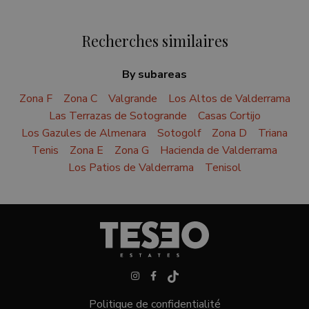
Recherches similaires
By subareas
Zona F
Zona C
Valgrande
Los Altos de Valderrama
Las Terrazas de Sotogrande
Casas Cortijo
Los Gazules de Almenara
Sotogolf
Zona D
Triana
Tenis
Zona E
Zona G
Hacienda de Valderrama
Los Patios de Valderrama
Tenisol
Politique de confidentialité