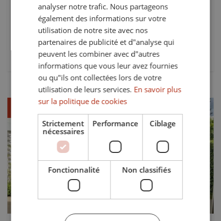
FRENCH
analyser notre trafic. Nous partageons
210m² built and 65m² terrace. This property, orientation
également des informations sur votre
GERMAN
south, has the following facilities: terrasse...
utilisation de notre site avec nos
partenaires de publicité et d"analyse qui
Lits:
Bains:
peuvent les combiner avec d"autres
3
3
informations que vous leur avez fournies
ou qu"ils ont collectées lors de votre
utilisation de leurs services.
En savoir plus
sur la politique de cookies
Loué
Strictement
Performance
Ciblage
nécessaires
Précédent
Suivant
Fonctionnalité
Non classifiés