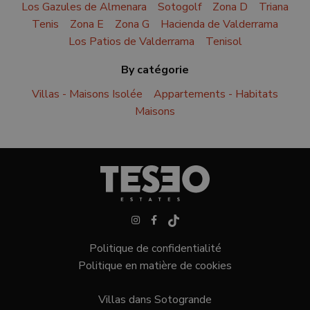
Los Gazules de Almenara
Sotogolf
Zona D
Triana
Tenis
Zona E
Zona G
Hacienda de Valderrama
Los Patios de Valderrama
Tenisol
By catégorie
Villas - Maisons Isolée
Appartements - Habitats
Maisons
Politique de confidentialité
Politique en matière de cookies
Villas dans Sotogrande