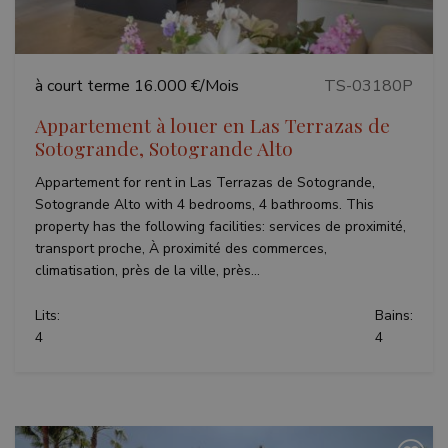
VISITOR_PRIVACY_METADATA
6 mois
YouTube
à court terme
16.000 €/Mois
TS-03180P
.youtube.com
Appartement à louer en Las Terrazas de
Sotogrande, Sotogrande Alto
Appartement for rent in Las Terrazas de Sotogrande,
Politique de confidentialité de
Sotogrande Alto with 4 bedrooms, 4 bathrooms. This
Google
property has the following facilities: services de proximité,
transport proche, À proximité des commerces,
climatisation, près de la ville, près...
Lits:
Bains:
4
4
inmobapl
www.teseoestate.com
1 an