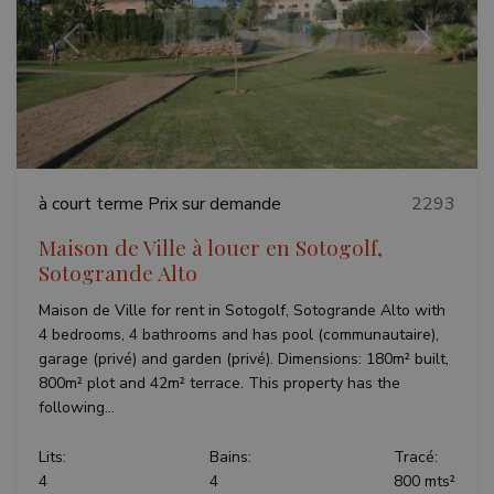
Précédent
Suivant
à court terme
Prix sur demande
2293
Maison de Ville à louer en Sotogolf,
Sotogrande Alto
Maison de Ville for rent in Sotogolf, Sotogrande Alto with
4 bedrooms, 4 bathrooms and has pool (communautaire),
garage (privé) and garden (privé). Dimensions: 180m² built,
800m² plot and 42m² terrace. This property has the
following...
Lits:
Bains:
Tracé:
4
4
800 mts²