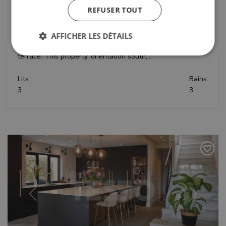
REFUSER TOUT
Appartement for rent in Valgrande, Sotogrande Alto with 3
bedrooms, 3 bathrooms, 1 toilet, built in 2007 and has pool
(communautaire), garage (communautaire) and garden
AFFICHER LES DÉTAILS
(communautaire). Dimensions: 240m² built and 65m²
terrace. This property, orientation south,...
Strictement nécessaires
Performance
Lits:
Bains:
3
3
Ciblage
Fonctionnalité
Non classifiés
Les cookies strictement nécessaires habilitent des
fonctionnalités de base du site Web telles que la
connexion des utilisateurs et la gestion des
comptes. Le site Web ne peut pas être utilisé
correctement sans les cookies strictement
nécessaires.
Fournisseur /
Nom
Expiratio
Domaine
_GRECAPTCHA
6 mois
Google LLC
www.google.com
Précédent
Suivant