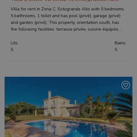
adverti
session
and
Villa for rent in Zona C, Sotogrande Alto with 5 bedrooms,
campaign
5 bathrooms, 1 toilet and has pool (privé), garage (privé)
data for
the sites
and garden (privé). This property, orientation south, has
analytics
the following facilities: terrasse privée, cuisine équipée,...
reports.
Lits:
Bains:
5
5
Précédent
Suivant