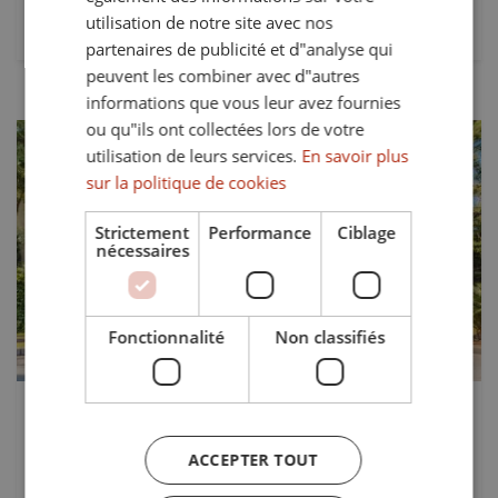
utilisation de notre site avec nos
4
4
473 mts²
partenaires de publicité et d"analyse qui
peuvent les combiner avec d"autres
informations que vous leur avez fournies
ou qu"ils ont collectées lors de votre
utilisation de leurs services.
En savoir plus
sur la politique de cookies
Strictement
Performance
Ciblage
nécessaires
Précédent
Suivant
Fonctionnalité
Non classifiés
à court terme
Prix sur demande
1789
Appartement à louer en Valgrande,
ACCEPTER TOUT
Sotogrande Alto