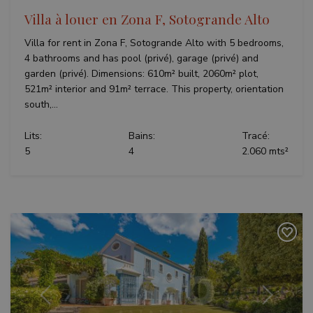
Villa à louer en Zona F, Sotogrande Alto
Villa for rent in Zona F, Sotogrande Alto with 5 bedrooms,
4 bathrooms and has pool (privé), garage (privé) and
garden (privé). Dimensions: 610m² built, 2060m² plot,
521m² interior and 91m² terrace. This property, orientation
south,...
Lits:
Bains:
Tracé:
5
4
2.060 mts²
Précédent
Suivant