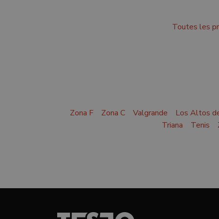
Toutes les pr
Zona F
Zona C
Valgrande
Los Altos d
Triana
Tenis