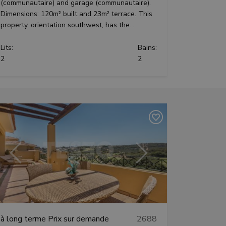
(communautaire) and garage (communautaire).
Dimensions: 120m² built and 23m² terrace. This
property, orientation southwest, has the...
y cookie
 the purpose of
Lits:
Bains:
er's consent and
2
2
 with the site. It
nt regarding various
ing that their
sessions.
Description
Précédent
Suivant
nformation to
ssion state.
 of embedded
d update a unique
d track pageviews.
ith advertisement
l Analytics - which
used analytics
used to limit
ers by assigning a
à long terme
Prix sur demande
2688
is included in each