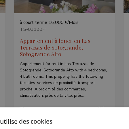
à court terme
16.000 €/Mois
TS-03180P
Appartement à louer en Las
Terrazas de Sotogrande,
Sotogrande Alto
Appartement for rent in Las Terrazas de
Sotogrande, Sotogrande Alto with 4 bedrooms,
4 bathrooms. This property has the following
facilities: services de proximité, transport
proche, À proximité des commerces,
climatisation, près de la ville, près...
Lits:
Bains:
4
4
utilise des cookies