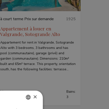
à court terme
Prix sur demande
1925
Appartement à louer en
Valgrande, Sotogrande Alto
Appartement for rent in Valgrande, Sotogrande
Alto with 3 bedrooms, 3 bathrooms and has
pool (communautaire), garage (privé) and
garden (communautaire). Dimensions: 210m²
built and 65m² terrace. This property, orientation
south, has the following facilities: terrasse...
Lits:
Bains:
×
3
3