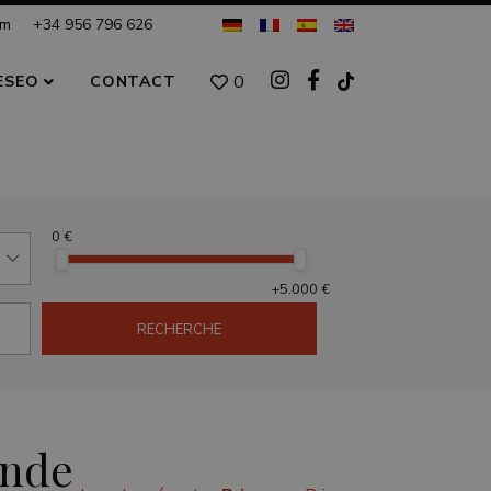
om
+34 956 796 626
0
ESEO
CONTACT
0 €
+5.000 €
RECHERCHE
ande