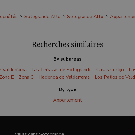
opriétés
Sotogrande Alto
Sotogrande Alto
Appartemen
Recherches similaires
By subareas
e Valderrama
Las Terrazas de Sotogrande
Casas Cortijo
Lo
Zona E
Zona G
Hacienda de Valderrama
Los Patios de Val
By type
Appartement
Villas dans Sotogrande