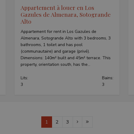
page request in a site and used to calculate visitor,
E
6 mois
This cookie is set by Youtube to keep track o
Google LLC
Appartement à louer en Los
campaign data for the sites analytics reports.
for Youtube videos embedded in sites;it can 
.youtube.com
Gazules de Almenara, Sotogrande
whether the website visitor is using the new o
Youtube interface.
Alto
3 mois
Used by Meta to deliver a series of advertis
Meta Platform
as real time bidding from third party advertis
Inc.
Appartement for rent in Los Gazules de
.teseoestate.com
Almenara, Sotogrande Alto with 3 bedrooms, 3
bathrooms, 1 toilet and has pool
(communautaire) and garage (privé).
Dimensions: 140m² built and 45m² terrace. This
property, orientation south, has the...
Lits:
Bains:
3
3
1
2
3