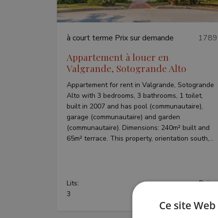
à court terme
Prix sur demande
1789
Appartement à louer en
Valgrande, Sotogrande Alto
Appartement for rent in Valgrande, Sotogrande
Alto with 3 bedrooms, 3 bathrooms, 1 toilet,
built in 2007 and has pool (communautaire),
garage (communautaire) and garden
(communautaire). Dimensions: 240m² built and
65m² terrace. This property, orientation south,...
Lits:
Bains:
3
3
Ce site Web 