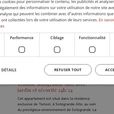
 cookies pour personnaliser le contenu, les publicités et analyser 
galement des informations sur votre utilisation de notre site av
"analyse qui peuvent les combiner avec d"autres informations que
Loué
 ont collectées lors de votre utilisation de leurs services.
En savoir
ies
ant
Précédent
Suivant
Performance
Ciblage
Fonctionnalité
Loué
TS-03561P
 DÉTAILS
REFUSER TOUT
ACC
Appartement de 3 chambres à
Tenisol, Sotogrande Alto, avec
jardin et sécurité 24h/24
ictement nécessaires
Performance
Ciblage
Fonctionnalité
Non classi
Cet appartement est situé dans la résidence
exclusive de Tenisol, à Sotogrande Alto, au sein
nt nécessaires habilitent des fonctionnalités de base du site Web telles que la connexio
s. Le site Web ne peut pas être utilisé correctement sans les cookies strictement nécess
du prestigieux environnement de Sotogrande. La