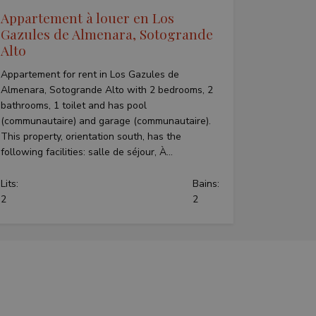
 session and
f user preferences
Appartement à louer en Los
also determine
r old version of the
Gazules de Almenara, Sotogrande
Alto
ement products such
ers
Appartement for rent in Los Gazules de
Almenara, Sotogrande Alto with 2 bedrooms, 2
bathrooms, 1 toilet and has pool
(communautaire) and garage (communautaire).
This property, orientation south, has the
following facilities: salle de séjour, À...
Lits:
Bains:
2
2