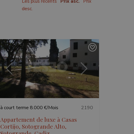
Les plus récents
Prix asc.
Prix
desc.
Précédent
Suivant
à court terme
8.000 €/Mois
2190
Appartement de luxe à Casas
Cortijo, Sotogrande Alto,
Sotogrande, Cadiz