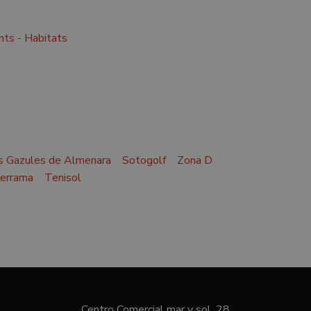
ts - Habitats
s Gazules de Almenara
Sotogolf
Zona D
derrama
Tenisol
Centro Comercial mar y sol, 28