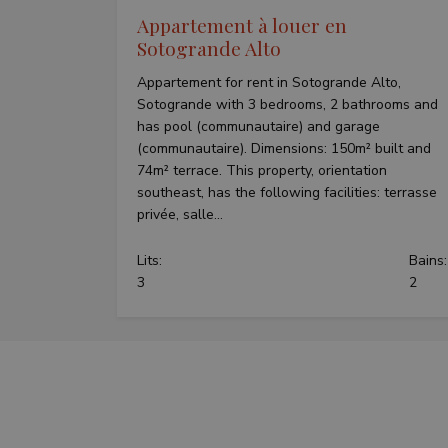
VISITOR_INFO1_LIV
Appartement à louer en
Sotogrande Alto
Appartement for rent in Sotogrande Alto,
_fbp
Sotogrande with 3 bedrooms, 2 bathrooms and
has pool (communautaire) and garage
(communautaire). Dimensions: 150m² built and
74m² terrace. This property, orientation
southeast, has the following facilities: terrasse
privée, salle...
Lits:
Bains:
3
2