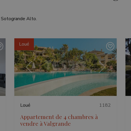
n Sotogrande Alto.
Loué
ant
Précédent
Suivant
Loué
1182
Appartement de 4 chambres à
vendre à Valgrande