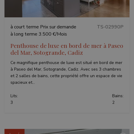
VISITOR_PRIVACY_METADATA
6 mois
YouTube
.youtube.com
à court terme
Prix sur demande
TS-02990P
à long terme
3.500 €/Mois
Penthouse de luxe en bord de mer à Paseo
Politique de confidentialité de
del Mar, Sotogrande, Cadiz
Google
Ce magnifique penthouse de luxe est situé en bord de mer
à Paseo del Mar, Sotogrande, Cadiz. Avec ses 3 chambres
et 2 salles de bains, cette propriété offre un espace de vie
spacieux et...
Lits:
Bains:
inmobapl
www.teseoestate.com
1 an
3
2
Fournisseur /
Nom
Expiration
Description
Fournisseur /
Domaine