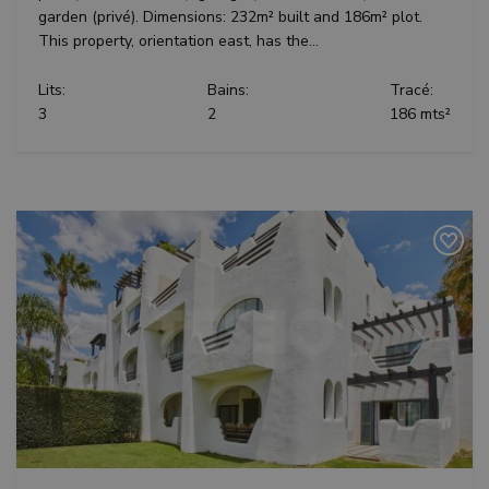
garden (privé). Dimensions: 232m² built and 186m² plot.
This property, orientation east, has the...
Lits:
Bains:
Tracé:
3
2
186 mts²
Précédent
Suivant