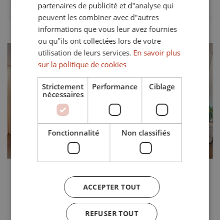
partenaires de publicité et d"analyse qui
peuvent les combiner avec d"autres
informations que vous leur avez fournies
ou qu"ils ont collectées lors de votre
utilisation de leurs services.
En savoir plus
sur la politique de cookies
Strictement
Performance
Ciblage
nécessaires
Précédent
Suivant
Fonctionnalité
Non classifiés
à court terme
Prix sur demande
TS-03285P
à long terme
3.500 €/Mois
ACCEPTER TOUT
Penthouse de luxe avec piscine, jardin et
REFUSER TOUT
garage commun à El Polo de Sotogrande,