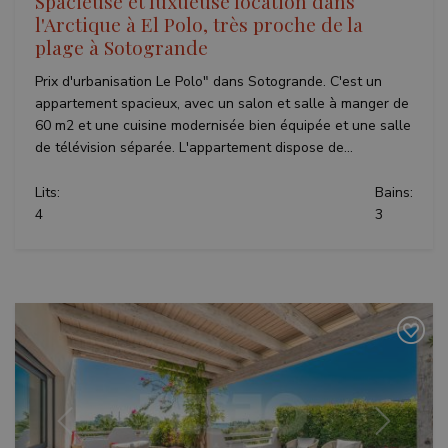
Spacieuse et luxueuse location dans
campaign
l'Arctique à El Polo, très proche de la
data for
the sites
plage à Sotogrande
analytics
reports.
Prix d'urbanisation Le Polo" dans Sotogrande. C'est un
appartement spacieux, avec un salon et salle à manger de
60 m2 et une cuisine modernisée bien équipée et une salle
de télévision séparée. L'appartement dispose de...
Lits:
Bains:
4
3
Précédent
Suivant