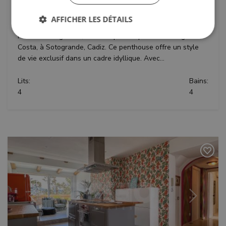
Sotogrande Costa, Sotogrande, Cadiz
AFFICHER LES DÉTAILS
Découvrez ce magnifique penthouse de luxe situé à El
Polo de Sotogrande, dans le quartier prisé de Sotogrande
Costa, à Sotogrande, Cadiz. Ce penthouse offre un style
de vie exclusif dans un cadre idyllique. Avec...
Strictement nécessaires
Performance
Ciblage
Fonctionnalité
Non classifiés
Lits:
Bains:
4
4
Les cookies strictement nécessaires habilitent des
fonctionnalités de base du site Web telles que la
connexion des utilisateurs et la gestion des
comptes. Le site Web ne peut pas être utilisé
correctement sans les cookies strictement
nécessaires.
Fournisseur /
Nom
Expiratio
Domaine
_GRECAPTCHA
6 mois
Google LLC
www.google.com
Précédent
Suivant