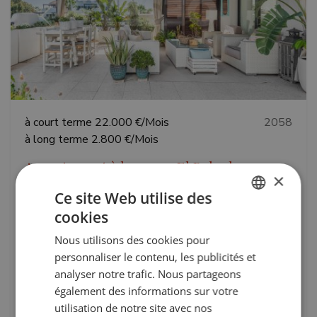
Précédent
Suivant
à court terme
22.000 €/Mois
2058
à long terme
2.800 €/Mois
Appartement à louer en El Polo de
×
Sotogrande, Sotogrande Costa
Ce site Web utilise des
Appartement for rent in El Polo de Sotogrande,
cookies
ENGLISH
Sotogrande Costa with 3 bedrooms, 2 bathrooms, 1 en-
suite bathroom, 1 toilet and has pool (communautaire),
Nous utilisons des cookies pour
SPANISH
garage (communautaire) and garden (communautaire).
personnaliser le contenu, les publicités et
FRENCH
Dimensions: 185m² built, 144m² interior and...
analyser notre trafic. Nous partageons
également des informations sur votre
GERMAN
Lits:
Bains:
utilisation de notre site avec nos
3
2