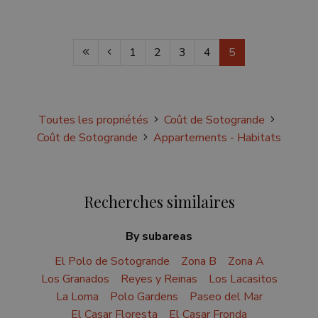
1
2
3
4
5
Toutes les propriétés
Coût de Sotogrande
Coût de Sotogrande
Appartements - Habitats
Recherches similaires
By subareas
El Polo de Sotogrande
Zona B
Zona A
Los Granados
Reyes y Reinas
Los Lacasitos
La Loma
Polo Gardens
Paseo del Mar
El Casar Floresta
El Casar Fronda