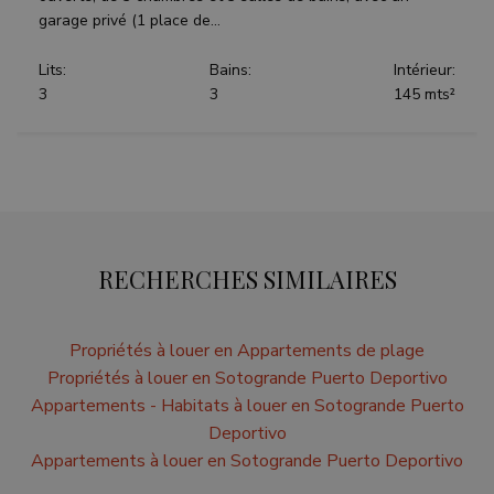
generated
Youtu
garage privé (1 place de...
number as
interfa
a client
identifier. It
_fbp
3 mois
Used b
Meta Platform
Lits:
Bains:
Intérieur:
is included
to deli
Inc.
in each
series 
3
3
145 mts²
.teseoestate.com
page
advert
request in
produc
a site and
as real
used to
biddin
calculate
third p
visitor,
adverti
session
and
campaign
data for
the sites
analytics
RECHERCHES SIMILAIRES
reports.
Propriétés à louer en Appartements de plage
Propriétés à louer en Sotogrande Puerto Deportivo
Appartements - Habitats à louer en Sotogrande Puerto
Deportivo
Appartements à louer en Sotogrande Puerto Deportivo