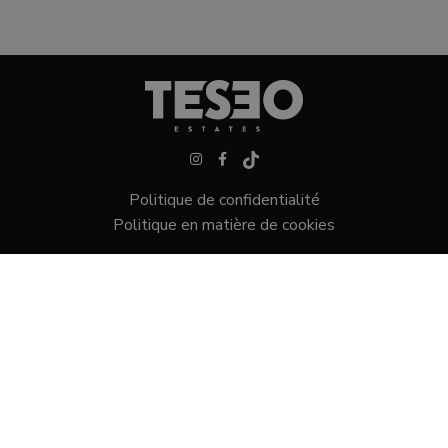
Politique de confidentialité
Politique en matière de cookies
Villas dans Sotogrande
Maisons de ville à Sotogrande
Terrains dans Sotogrande
Appartements à Sotogrande
Centro Comercial mar y sol, 28