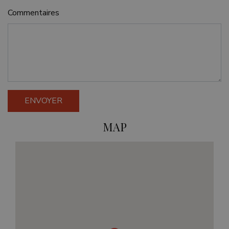
nécessaires.
Commentaires
Fournisseur /
Nom
Expiratio
Domaine
_GRECAPTCHA
6 mois
Google LLC
www.google.com
ENVOYER
MAP
VISITOR_PRIVACY_METADATA
6 mois
YouTube
.youtube.com
Politique de confidentialité de
Google