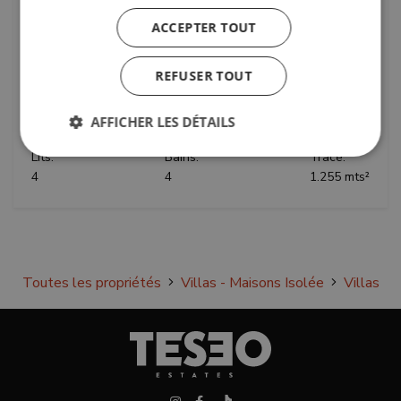
sur la mer à Alcaidesa, Costa del Sol
ACCEPTER TOUT
Cette maison impressionnante s’élève de façon
majestueuse, mettant en valeur ses magnifiques détails en
REFUSER TOUT
pierre, sur ce point élevé avec vue sur Alcaidesa. Elle offre
ainsi des vues panoramiques ininterrompues sur la mer. La
villa dispose...
AFFICHER LES DÉTAILS
Lits:
Bains:
Tracé:
4
4
1.255 mts²
Strictement nécessaires
Performance
Ciblage
Fonctionnalité
Non classifiés
Les cookies strictement nécessaires habilitent des
fonctionnalités de base du site Web telles que la
connexion des utilisateurs et la gestion des
Toutes les propriétés
Villas - Maisons Isolée
Villas
comptes. Le site Web ne peut pas être utilisé
correctement sans les cookies strictement
nécessaires.
Fournisseur /
Nom
Expiratio
Domaine
_GRECAPTCHA
6 mois
Google LLC