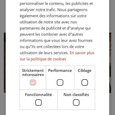
personnaliser le contenu, les publicités et
Montrer 1 villa à vendre en Alcaidesa.
FRENCH
analyser notre trafic. Nous partageons
Les plus récents
Prix asc.
Prix desc.
également des informations sur votre
GERMAN
utilisation de notre site avec nos
partenaires de publicité et d"analyse qui
peuvent les combiner avec d"autres
informations que vous leur avez fournies
ou qu"ils ont collectées lors de votre
utilisation de leurs services.
En savoir plus
sur la politique de cookies
Précédent
Suivant
Strictement
Performance
Ciblage
nécessaires
Fonctionnalité
Non classifiés
1.650.000 €
TS-03579P
Villa exclusive avec vues panoramiques