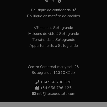
www.google.com
Politique de confidentialité
Politique en matière de cookies
Villas dans Sotogrande
Maisons de ville à Sotogrande
VISITOR_PRIVACY_METADATA
6 mois
YouTube
.youtube.com
Terrains dans Sotogrande
Appartements à Sotogrande
Politique de confidentialité de
Google
Centro Comercial mar y sol, 28
Sotogrande, 11310 Cádiz
+34 956 796 626
+34 956 796 125
info@teseoestate.com
inmobapl
www.teseoestate.com
1 an