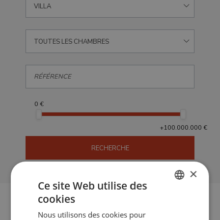
VILLA
TOUTES LES CHAMBRES
0 €
+100.000.000 €
RECHERCHE
×
Ce site Web utilise des
cookies
ENGLISH
à vendre Villas en Alcaidesa
Nous utilisons des cookies pour
SPANISH