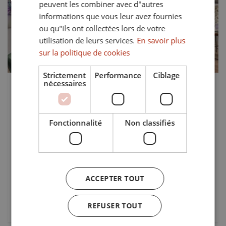
peuvent les combiner avec d"autres
informations que vous leur avez fournies
Précédent
Suivant
ou qu"ils ont collectées lors de votre
utilisation de leurs services.
En savoir plus
sur la politique de cookies
Strictement
Performance
Ciblage
nécessaires
584.000 €
TS-03512P
Appartement Neuf de Luxe à Finca
Cortesin, Casares
Fonctionnalité
Non classifiés
Situé au sein du prestigieux complexe de Finca Cortesin à
Casares, Malaga, cet appartement neuf offre un cadre de
vie exceptionnel au cœur d’un environnement sécurisé et
verdoyant. D’une superficie intérieure de 112 m², ce...
ACCEPTER TOUT
Lits:
Bains:
2
2
REFUSER TOUT