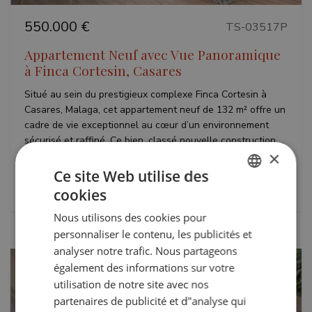
550.000 €
TS-03517P
Appartement Neuf avec Vue Panoramique
à Finca Cortesin, Casares
Situé au sein du prestigieux complexe Finca Cortesin à
Casares, Malaga, cet appartement neuf de 132 m² offre un
cadre de vie exceptionnel au cœur d’un environnement
sécurisé et raffiné. Ce bien, classé nouvelle construction,...
×
Lits:
Bains:
Ce site Web utilise des
2
2
cookies
ENGLISH
Nous utilisons des cookies pour
SPANISH
personnaliser le contenu, les publicités et
FRENCH
analyser notre trafic. Nous partageons
également des informations sur votre
GERMAN
utilisation de notre site avec nos
partenaires de publicité et d"analyse qui