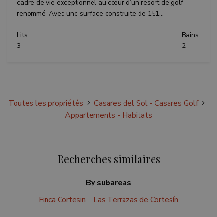
cadre de vie exceptionnel au cœur d’un resort de golf
VISITOR_PRIVACY_METADATA
6 mois
YouTube
renommé. Avec une surface construite de 151...
.youtube.com
Lits:
Bains:
3
2
Politique de confidentialité de
Google
Toutes les propriétés
Casares del Sol - Casares Golf
Appartements - Habitats
inmobapl
www.teseoestate.com
1 an
Recherches similaires
By subareas
Fournisseur /
Finca Cortesin
Las Terrazas de Cortesín
Nom
Expiration
Description
Fournisseur /
Domaine
Nom
Expiration
Description
Domaine
Fournisseur /
Nom
Expiration
Description