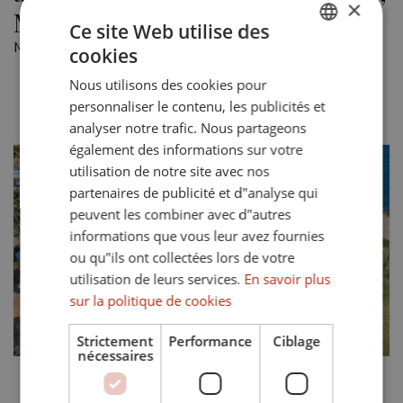
×
Manilva
Ce site Web utilise des
Montrer 1 propriété à vendre en Chullera, Manilva.
cookies
ENGLISH
Les plus récents
Prix asc.
Prix desc.
Nous utilisons des cookies pour
SPANISH
personnaliser le contenu, les publicités et
FRENCH
analyser notre trafic. Nous partageons
également des informations sur votre
GERMAN
utilisation de notre site avec nos
partenaires de publicité et d"analyse qui
peuvent les combiner avec d"autres
informations que vous leur avez fournies
ou qu"ils ont collectées lors de votre
Précédent
Suivant
utilisation de leurs services.
En savoir plus
sur la politique de cookies
Strictement
Performance
Ciblage
nécessaires
2.995.000 €
TS-03541P