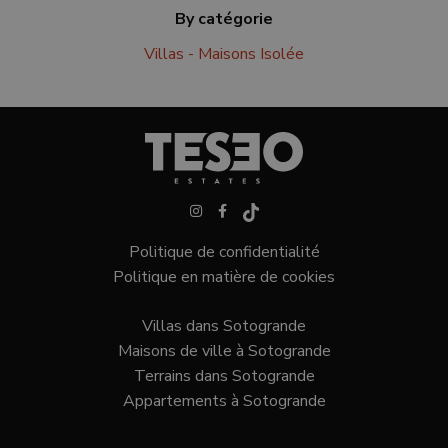
correctement sans les cookies strictement
By catégorie
nécessaires.
Fournisseur /
Villas - Maisons Isolée
Nom
Expiratio
Domaine
_GRECAPTCHA
6 mois
Google LLC
www.google.com
VISITOR_PRIVACY_METADATA
6 mois
YouTube
Politique de confidentialité
.youtube.com
Politique en matière de cookies
Villas dans Sotogrande
Maisons de ville à Sotogrande
Politique de confidentialité de
Terrains dans Sotogrande
Google
Appartements à Sotogrande