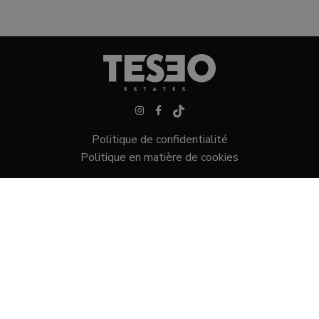
Politique de confidentialité
Politique en matière de cookies
Villas dans Sotogrande
Maisons de ville à Sotogrande
Terrains dans Sotogrande
Appartements à Sotogrande
Centro Comercial mar y sol, 28