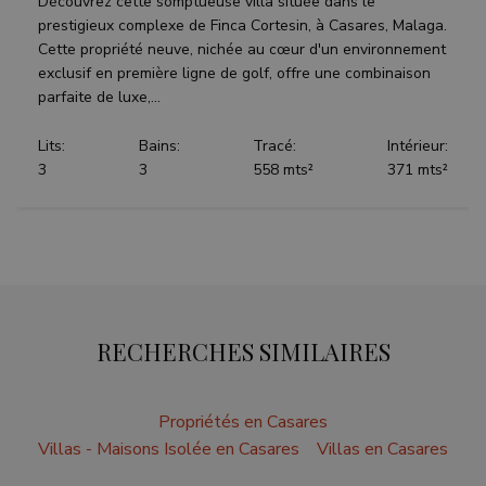
Découvrez cette somptueuse villa située dans le
prestigieux complexe de Finca Cortesin, à Casares, Malaga.
Cette propriété neuve, nichée au cœur d'un environnement
exclusif en première ligne de golf, offre une combinaison
parfaite de luxe,...
Lits:
Bains:
Tracé:
Intérieur:
3
3
558 mts²
371 mts²
RECHERCHES SIMILAIRES
Propriétés en Casares
Villas - Maisons Isolée en Casares
Villas en Casares