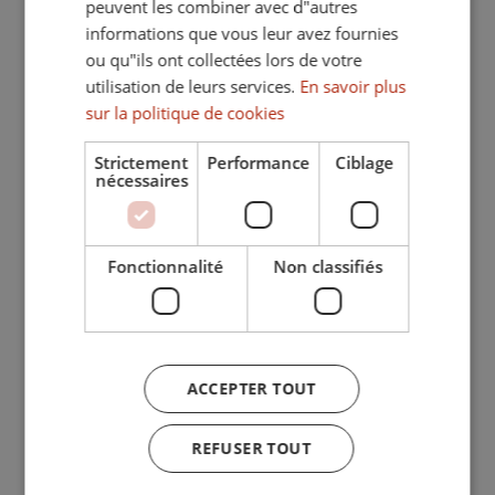
peuvent les combiner avec d"autres
Internet - Wi-Fi
informations que vous leur avez fournies
ou qu"ils ont collectées lors de votre
Terrasse couverte
utilisation de leurs services.
En savoir plus
Service 24h
sur la politique de cookies
Placards
Strictement
Performance
Ciblage
nécessaires
Résidence fermée
Ascenseur
Fonctionnalité
Non classifiés
Vue sur la piscine
Vue panoramique
Première ligne de golf
Services de proximité
ACCEPTER TOUT
Climatisation
REFUSER TOUT
Chauffage par le sol (salles de bain)