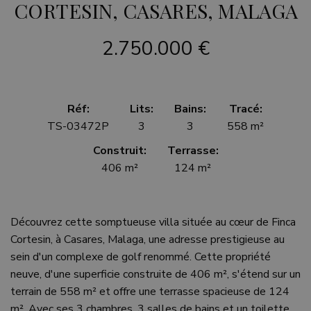
CORTESIN, CASARES, MALAGA
2.750.000 €
Réf:
Lits:
Bains:
Tracé:
TS-03472P
3
3
558 m²
Construit:
Terrasse:
406 m²
124 m²
Découvrez cette somptueuse villa située au cœur de Finca
Cortesin, à Casares, Malaga, une adresse prestigieuse au
sein d'un complexe de golf renommé. Cette propriété
neuve, d'une superficie construite de 406 m², s'étend sur un
terrain de 558 m² et offre une terrasse spacieuse de 124
m². Avec ses 3 chambres, 3 salles de bains et un toilette