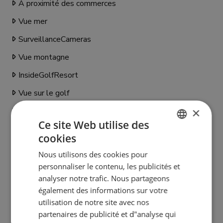
À proximité des commerces
Vue mer
SurveillanceCameras
Vue montagne
InsideGolfResort
Vue sur le golf
×
Piscine intérieure
Ce site Web utilise des
Piscine climatisée
cookies
ENGLISH
Animaux acceptés
Nous utilisons des cookies pour
SPANISH
Climatisation individuelle
personnaliser le contenu, les publicités et
FRENCH
analyser notre trafic. Nous partageons
CentralHeatingByRadiators
également des informations sur votre
GERMAN
Volets de sécurité
utilisation de notre site avec nos
partenaires de publicité et d"analyse qui
Bars