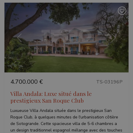
Strictement nécessaires
Performance
Ciblage
Fonctionnalité
Non classifiés
Les cookies strictement nécessaires habilitent des
fonctionnalités de base du site Web telles que la
connexion des utilisateurs et la gestion des
comptes. Le site Web ne peut pas être utilisé
correctement sans les cookies strictement
Précédent
Suivant
nécessaires.
Fournisseur /
Nom
Expiratio
Domaine
_GRECAPTCHA
6 mois
Google LLC
www.google.com
4.700.000 €
TS-03196P
Villa Andala: Luxe situé dans le
prestigieux San Roque Club
Luxueuse Villa Andala située dans le prestigieux San
VISITOR_PRIVACY_METADATA
6 mois
YouTube
.youtube.com
Roque Club, à quelques minutes de l'urbanisation côtière
de Sotogrande. Cette spacieuse villa de 5-6 chambres a
un design traditionnel espagnol mélange avec des touches