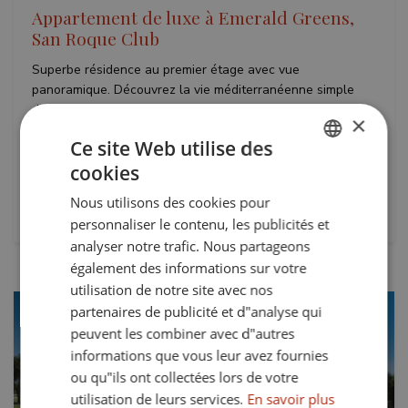
Appartement de luxe à Emerald Greens,
San Roque Club
Superbe résidence au premier étage avec vue
panoramique. Découvrez la vie méditerranéenne simple
dans ce magnifique appartement de première usine, golf
×
de première ligne parfaitement positionné dans le
Ce site Web utilise des
développement exclusif d'Emeraude Greens à San Roque...
cookies
ENGLISH
Lits:
Bains:
Nous utilisons des cookies pour
SPANISH
2
2
personnaliser le contenu, les publicités et
FRENCH
analyser notre trafic. Nous partageons
également des informations sur votre
GERMAN
utilisation de notre site avec nos
partenaires de publicité et d"analyse qui
peuvent les combiner avec d"autres
informations que vous leur avez fournies
ou qu"ils ont collectées lors de votre
utilisation de leurs services.
En savoir plus