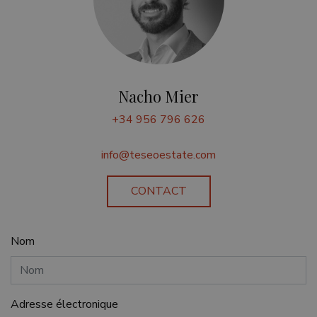
VISITOR_PRIVACY_METADATA
6 mois
YouTube
.youtube.com
Nacho Mier
+34 956 796 626
Politique de confidentialité de
Google
info@teseoestate.com
CONTACT
Nom
inmobapl
www.teseoestate.com
1 an
Adresse électronique