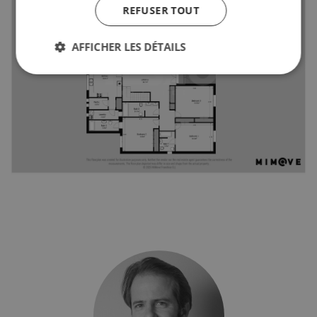
REFUSER TOUT
AFFICHER LES DÉTAILS
Strictement nécessaires
Performance
Ciblage
Fonctionnalité
Non classifiés
Les cookies strictement nécessaires habilitent des
fonctionnalités de base du site Web telles que la
connexion des utilisateurs et la gestion des
comptes. Le site Web ne peut pas être utilisé
correctement sans les cookies strictement
nécessaires.
Fournisseur /
Nom
Expiratio
Domaine
_GRECAPTCHA
6 mois
Google LLC
www.google.com