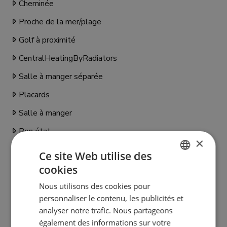
Cheminée
Proche de la mer/plage
Golf à proximité
CentralHeatingByRadiators
Salle à manger séparée
Placards
Salle à manger
Bon état
×
Service de sécurité 24h
Ce site Web utilise des
Vue sur le jardin
cookies
ENGLISH
Vue sur la piscine
Nous utilisons des cookies pour
SPANISH
personnaliser le contenu, les publicités et
Toilette d'invités
FRENCH
analyser notre trafic. Nous partageons
également des informations sur votre
GERMAN