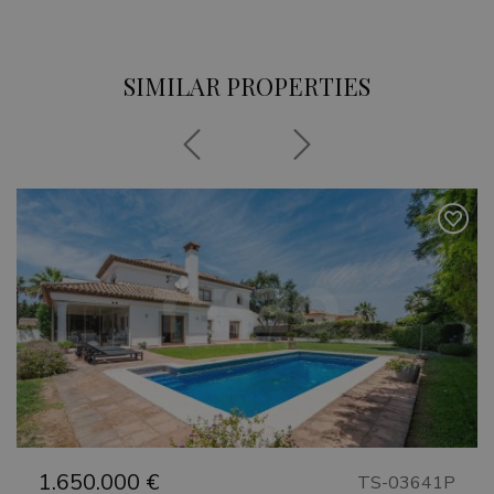
session
and
campaign
data for
the sites
SIMILAR PROPERTIES
analytics
reports.
Previous
Next
1.650.000 €
TS-03641P