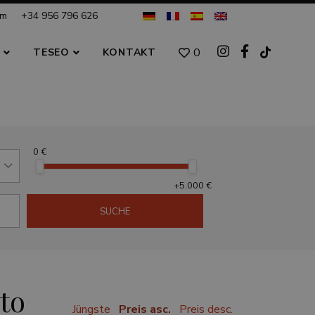
om
+34 956 796 626
0
S
TESEO
KONTAKT
0 €
+5.000 €
SUCHE
to
Jüngste
Preis asc.
Preis desc.