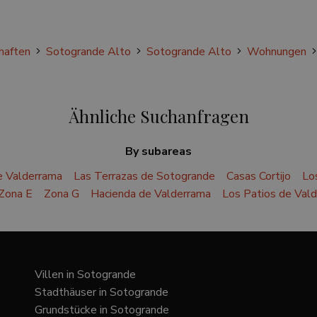
haften
Sotogrande Alto
Sotogrande Alto
Wohnungen
Ähnliche Suchanfragen
By subareas
e Valderrama
Las Terrazas de Sotogrande
Casas Cortijo
Lo
Zona E
Zona G
Hacienda de Valderrama
Los Patios de Val
Villen in Sotogrande
Stadthäuser in Sotogrande
Grundstücke in Sotogrande