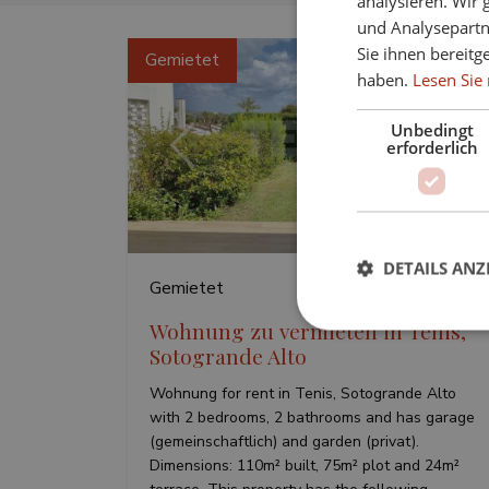
analysieren. Wir
und Analysepartn
Sie ihnen bereitg
Gemietet
haben.
Lesen Sie 
Unbedingt
erforderlich
Vorherige
Wei
DETAILS ANZ
Gemietet
2703
Wohnung zu vermieten in Tenis,
Sotogrande Alto
Unbed
Wohnung for rent in Tenis, Sotogrande Alto
Unbedingt erforderl
with 2 bedrooms, 2 bathrooms and has garage
Kontoverwaltung. Oh
(gemeinschaftlich) and garden (privat).
Dimensions: 110m² built, 75m² plot and 24m²
Name