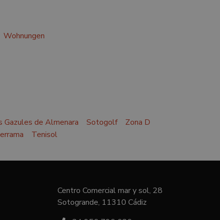
Wohnungen
s Gazules de Almenara
Sotogolf
Zona D
derrama
Tenisol
Centro Comercial mar y sol, 28
Sotogrande, 11310 Cádiz