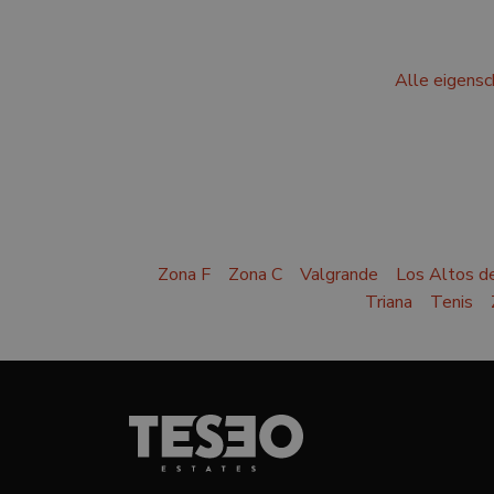
Alle eigensc
Zona F
Zona C
Valgrande
Los Altos d
Triana
Tenis