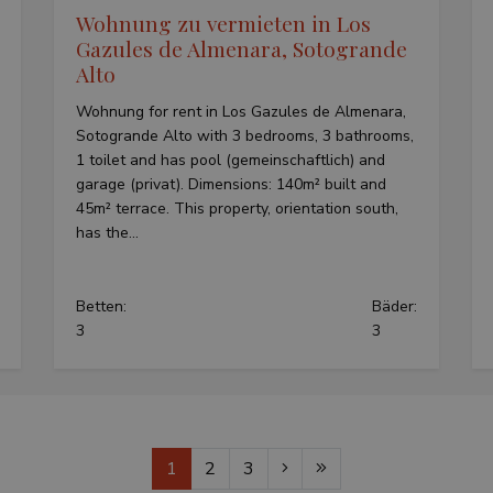
the Youtube interface.
Wohnung zu vermieten in Los
Gazules de Almenara, Sotogrande
3 Monate
Used by Meta to deliver a series of adver
Meta Platform
such as real time bidding from third party 
Inc.
Alto
.teseoestate.com
Wohnung for rent in Los Gazules de Almenara,
Sotogrande Alto with 3 bedrooms, 3 bathrooms,
1 toilet and has pool (gemeinschaftlich) and
garage (privat). Dimensions: 140m² built and
45m² terrace. This property, orientation south,
has the...
Betten:
Bäder:
3
3
1
2
3