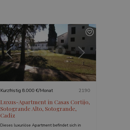
Vorherige
Weiter
Kurzfristig
8.000 €/Monat
2190
Luxus-Apartment in Casas Cortijo,
Sotogrande Alto, Sotogrande,
Cadiz
Dieses luxuriöse Apartment befindet sich in