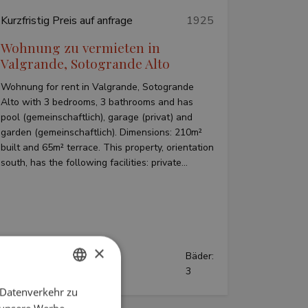
Kurzfristig
Preis auf anfrage
1925
Wohnung zu vermieten in
Valgrande, Sotogrande Alto
Wohnung for rent in Valgrande, Sotogrande
Alto with 3 bedrooms, 3 bathrooms and has
pool (gemeinschaftlich), garage (privat) and
garden (gemeinschaftlich). Dimensions: 210m²
built and 65m² terrace. This property, orientation
south, has the following facilities: private...
×
Betten:
Bäder:
3
3
 Datenverkehr zu
ENGLISH