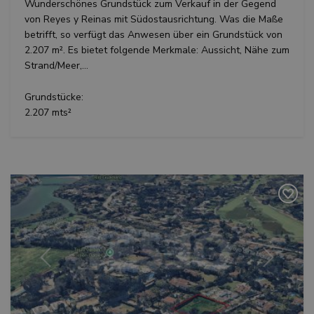
Wunderschönes Grundstück zum Verkauf in der Gegend
von Reyes y Reinas mit Südostausrichtung. Was die Maße
Unbedingt erforderlich
Performance
betrifft, so verfügt das Anwesen über ein Grundstück von
Targeting
Funktionalität
Unklassifizierte
2.207 m². Es bietet folgende Merkmale: Aussicht, Nähe zum
Strand/Meer,...
Unbedingt erforderliche Cookies ermöglichen
wesentliche Kernfunktionen der Website wie die
Benutzeranmeldung und die Kontoverwaltung.
Grundstücke:
Ohne die unbedingt erforderlichen Cookies kann
die Website nicht ordnungsgemäß verwendet
2.207 mts²
werden.
Name
Anbieter / Domäne
Ablaufda
_GRECAPTCHA
6 Mona
Google LLC
www.google.com
Vorherige
Weiter
VISITOR_PRIVACY_METADATA
6 Mona
YouTube
.youtube.com