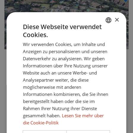
Vorherige
Weiter
×
Diese Webseite verwendet
Cookies.
ENGLISH
Wir verwenden Cookies, um Inhalte und
SPANISH
Anzeigen zu personalisieren und unseren
FRENCH
1.075.000 €
Datenverkehr zu analysieren. Wir geben
TS-03553P
Informationen über Ihre Nutzung unserer
GERMAN
Großes, ebenes Grundstück mit Meerblick
Website auch an unsere Werbe- und
in Reyes y Reinas.
Analysepartner weiter, die diese
möglicherweise mit anderen
Großzügiges und weitgehend ebenes Grundstück zum
Informationen kombinieren, die Sie ihnen
Verkauf in der Urbanisation Sotogrande, in der Nähe des
Polos. Das Grundstück befindet sich in einer Sackgasse, ist
bereitgestellt haben oder die sie im
sehr ruhig gelegen und hat nur wenig Verkehr. Es verfügt
Rahmen Ihrer Nutzung ihrer Dienste
über eine...
gesammelt haben.
Lesen Sie mehr über
die Cookie-Politik
Grundstücke: