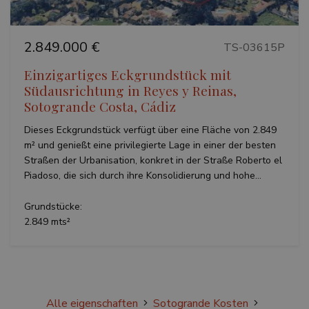
2.849.000 €
TS-03615P
Google-
Datenschutzerklärung
Einzigartiges Eckgrundstück mit
Südausrichtung in Reyes y Reinas,
Sotogrande Costa, Cádiz
Dieses Eckgrundstück verfügt über eine Fläche von 2.849
m² und genießt eine privilegierte Lage in einer der besten
Straßen der Urbanisation, konkret in der Straße Roberto el
inmobapl
www.teseoestate.com
1 Jahr
Piadoso, die sich durch ihre Konsolidierung und hohe...
Grundstücke:
2.849 mts²
Name
Anbieter / Domäne
Anbieter /
Ablaufdatum
Beschreibung
Name
Ablaufdatum
Beschreibun
Domäne
sfpxs
www.teseoestate.com
14 Tage
This cookie is
Anbieter /
Name
Ablaufdatum
Beschreib
used to store
__Secure-
.youtube.com
6 Monate
Domäne
user
ROLLOUT_TOKEN
Anbieter /
preferences
Name
Ablaufdatum
Bes
_ga_P48XP53MCD
.teseoestate.com
1 Jahr 1
This cookie
Domäne
and session
Monat
used by
information
Google
Alle eigenschaften
Sotogrande Kosten
YSC
Session
This
Google LLC
to enhance
Analytics t