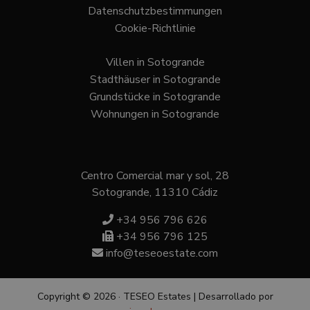
cookie is
for
Datenschutzbestimmungen
used to
vid
distinguis
emb
Cookie-Richtlinie
unique us
site
by assigni
also
a randoml
det
generated
Villen in Sotogrande
whe
number as
webs
Stadthäuser in Sotogrande
client
is u
identifier. I
new
Grundstücke in Sotogrande
included i
vers
each page
You
Wohnungen in Sotogrande
request in
inte
site and u
to calculat
_fbp
3 Monate
Use
Meta Platform
visitor,
to d
Inc.
session an
seri
.teseoestate.com
campaign
adv
Centro Comercial mar y sol, 28
data for t
pro
sites analy
as r
Sotogrande, 11310 Cádiz
reports.
bid
thir
+34 956 796 626
adve
+34 956 796 125
info@teseoestate.com
Copyright © 2026 · TESEO Estates | Desarrollado por