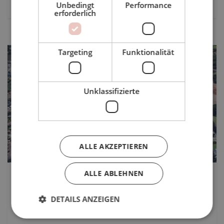
2.732 mts²
Unbedingt
Performance
erforderlich
Targeting
Funktionalität
Unklassifizierte
Vorherige
Weiter
ALLE AKZEPTIEREN
ALLE ABLEHNEN
2.100.000 €
TS-02971P
Grundstück zum Verkauf in Reyes y
DETAILS ANZEIGEN
Reinas, Sotogrande