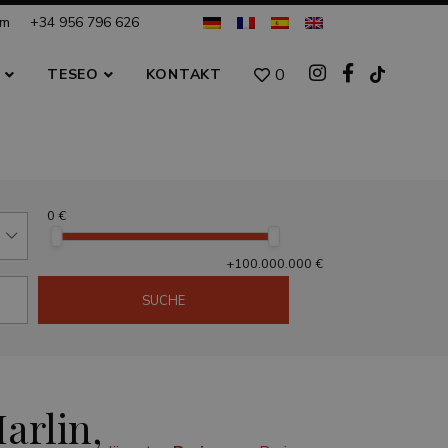
om
+34 956 796 626
0
S
TESEO
KONTAKT
0 €
+100.000.000 €
SUCHE
arlin,