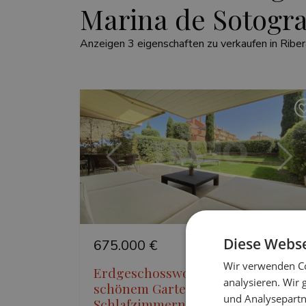
Marina de Sotogr
Anzeigen 3 eigenschaften zu verkaufen in Riber
Vorherige
Wei
Diese Webse
675.000 €
TS-02961P
Wir verwenden Co
Erdgeschosswohnung mit
analysieren. Wir
schönem Garten und zwei
und Analysepartn
Schlafzimmern en suite in Ribera