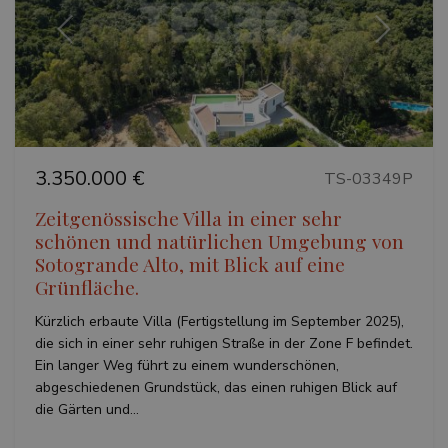
Ohne die unbedingt erforderlichen Cookies kann
die Website nicht ordnungsgemäß verwendet
werden.
Vorherige
Weiter
Name
Anbieter / Domäne
Ablaufda
_GRECAPTCHA
6 Mona
Google LLC
www.google.com
3.350.000 €
TS-03349P
Zeitgenössische Villa in einer sehr
schönen und natürlichen Umgebung von
VISITOR_PRIVACY_METADATA
6 Mona
YouTube
Sotogrande Alto, mit Blick auf eine
.youtube.com
Grünfläche.
Kürzlich erbaute Villa (Fertigstellung im September 2025),
die sich in einer sehr ruhigen Straße in der Zone F befindet.
Ein langer Weg führt zu einem wunderschönen,
abgeschiedenen Grundstück, das einen ruhigen Blick auf
Google-
die Gärten und...
Datenschutzerklärung