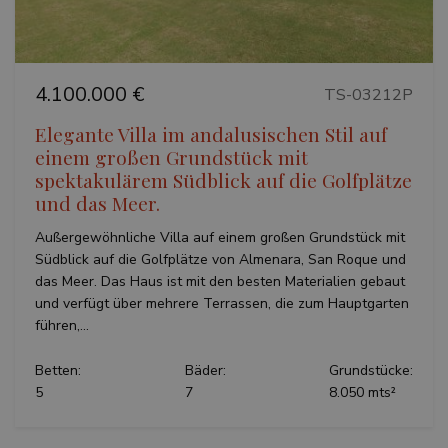
vers
each page
You
request in
inte
site and u
to calculat
_fbp
3 Monate
Use
Meta Platform
visitor,
to d
Inc.
session an
4.100.000 €
seri
.teseoestate.com
TS-03212P
campaign
adv
data for t
pro
sites analy
Elegante Villa im andalusischen Stil auf
as r
reports.
bid
einem großen Grundstück mit
thir
adve
spektakulärem Südblick auf die Golfplätze
und das Meer.
Außergewöhnliche Villa auf einem großen Grundstück mit
Südblick auf die Golfplätze von Almenara, San Roque und
das Meer. Das Haus ist mit den besten Materialien gebaut
und verfügt über mehrere Terrassen, die zum Hauptgarten
führen,...
Betten:
Bäder:
Grundstücke:
5
7
8.050 mts²