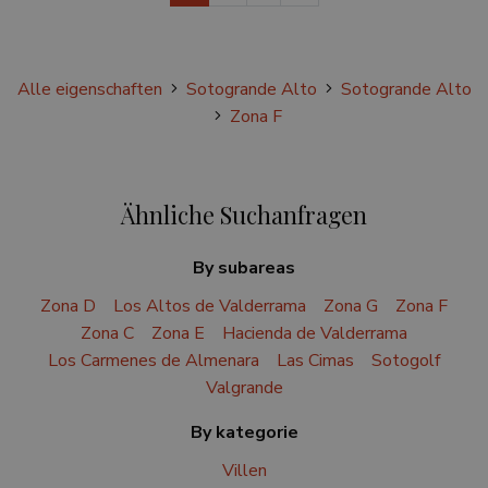
Alle eigenschaften
Sotogrande Alto
Sotogrande Alto
Zona F
Ähnliche Suchanfragen
By subareas
Zona D
Los Altos de Valderrama
Zona G
Zona F
Zona C
Zona E
Hacienda de Valderrama
Los Carmenes de Almenara
Las Cimas
Sotogolf
Valgrande
By kategorie
Villen