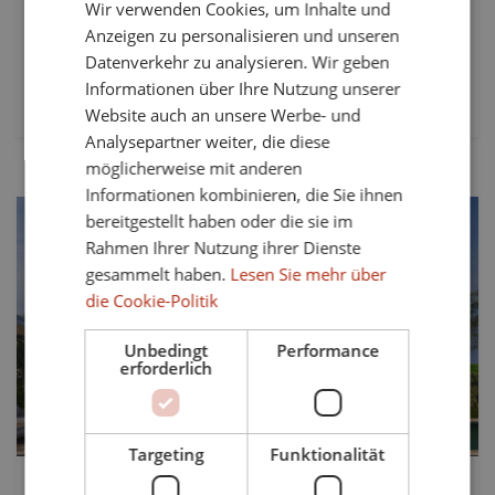
ausreichend Platz für eine große Familie oder Gäste. Das
Wir verwenden Cookies, um Inhalte und
SPANISH
Anwesen...
Anzeigen zu personalisieren und unseren
FRENCH
Datenverkehr zu analysieren. Wir geben
Betten:
Bäder:
Grundstücke:
Informationen über Ihre Nutzung unserer
GERMAN
6
6
4.048 mts²
Website auch an unsere Werbe- und
Analysepartner weiter, die diese
möglicherweise mit anderen
Informationen kombinieren, die Sie ihnen
bereitgestellt haben oder die sie im
Rahmen Ihrer Nutzung ihrer Dienste
gesammelt haben.
Lesen Sie mehr über
die Cookie-Politik
Vorherige
Weiter
Unbedingt
Performance
erforderlich
Targeting
Funktionalität
3.120.000 €
TS-03646P