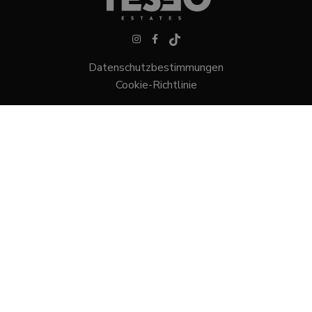
Datenschutzbestimmungen
Cookie-Richtlinie
Villen in Sotogrande
Stadthäuser in Sotogrande
Grundstücke in Sotogrande
Wohnungen in Sotogrande
Centro Comercial mar y sol, 28
Sotogrande, 11310 Cádiz
+34 956 796 626
+34 956 796 125
info@teseoestate.com