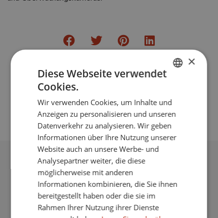
×
Diese Webseite verwendet
Cookies.
Mehr bilder anzeigen
PDF drucken
ENGLISH
Wir verwenden Cookies, um Inhalte und
SPANISH
epc
Zurück
Anzeigen zu personalisieren und unseren
FRENCH
Datenverkehr zu analysieren. Wir geben
Informationen über Ihre Nutzung unserer
GERMAN
Website auch an unsere Werbe- und
Analysepartner weiter, die diese
ZUSÄTZLICHE MERKMALE
möglicherweise mit anderen
Informationen kombinieren, die Sie ihnen
Nähe Einkaufsmöglichkeiten
bereitgestellt haben oder die sie im
Rahmen Ihrer Nutzung ihrer Dienste
Hafennähe