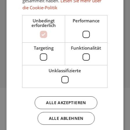
gesammelt haben.
Lesen Sie mehr über
Nähe Schulen
die Cookie-Politik
Überwachungskameras
Unbedingt
Performance
erforderlich
Bergsicht
Geschlossene Wohnanlage
24Std Sicherheitsdienst
Targeting
Funktionalität
Meer/Strandnähe
Nähe Golfplatz
Unklassifizierte
ALLE AKZEPTIEREN
ALLE ABLEHNEN