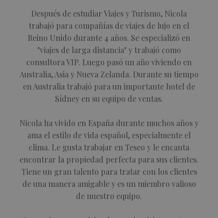
analytics
sites
service.
also
Después de estudiar Viajes y Turismo, Nicola
This cookie
dete
is used to
whet
trabajó para compañías de viajes de lujo en el
distinguish
webs
unique
Reino Unido durante 4 años. Se especializó en
is us
users by
new 
"viajes de larga distancia" y trabajó como
assigning a
vers
randomly
You
consultora VIP. Luego pasó un año viviendo en
generated
inter
number as
Australia, Asia y Nueva Zelanda. Durante su tiempo
a client
_fbp
3 meses
Used
Meta Platform
identifier. I
en Australia trabajó para un importante hotel de
to de
Inc.
is included
serie
.teseoestate.com
Sídney en su equipo de ventas.
in each
adve
page
prod
request in 
as re
site and
bidd
Nicola ha vivido en España durante muchos años y
used to
thir
calculate
adve
ama el estilo de vida español, especialmente el
visitor,
session an
clima. Le gusta trabajar en Teseo y le encanta
campaign
encontrar la propiedad perfecta para sus clientes.
data for th
sites
Tiene un gran talento para tratar con los clientes
analytics
reports.
de una manera amigable y es un miembro valioso
de nuestro equipo.