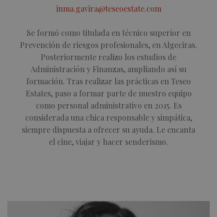
inma.gavira@teseoestate.com
Política de Privacidad de Google
Se formó como titulada en técnico superior en
Prevención de riesgos profesionales, en Algeciras.
Posteriormente realizo los estudios de
Administración y Finanzas, ampliando así su
formación. Tras realizar las prácticas en Teseo
Estates, paso a formar parte de nuestro equipo
inmobapl
www.teseoestate.com
1 año
como personal administrativo en 2015. Es
considerada una chica responsable y simpática,
siempre dispuesta a ofrecer su ayuda. Le encanta
el cine, viajar y hacer senderismo.
Proveedor /
Nombre
Vencimiento
Descripción
Nombre
Proveedor / Dominio
Dominio
Vencimiento
Descripción
Proveedor /
Nombre
Vencimiento
Descripció
sfpxs
__Secure-
www.teseoestate.com
.youtube.com
14 días
6 meses
This cookie
Dominio
Proveedor /
Nombre
Vencimiento
Desc
ROLLOUT_TOKEN
is used to
Dominio
store user
_ga_P48XP53MCD
.teseoestate.com
1 año 1 mes
This cookie
preferences
is used by
YSC
Sesión
This
Google LLC
and session
Google
set 
.youtube.com
information
Analytics t
YouT
to enhance
persist
trac
the