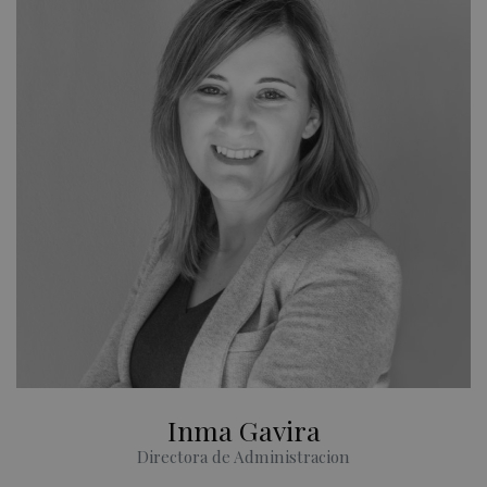
Cookies de funcionalidad
Cookies no clasificadas
Las cookies estrictamente necesarias permiten la
funcionalidad principal del sitio web, como el inicio
de sesión de usuario y la gestión de cuentas. El sitio
web no se puede utilizar correctamente sin las
cookies estrictamente necesarias.
Nombre
Proveedor / Dominio
Vencimie
_GRECAPTCHA
6 mese
Google LLC
www.google.com
VISITOR_PRIVACY_METADATA
6 mese
YouTube
.youtube.com
Inma Gavira
Directora de Administracion