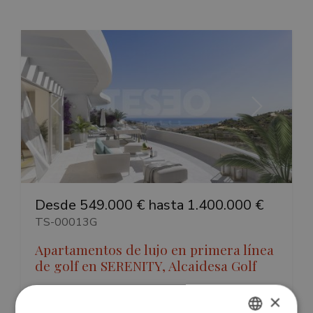
Anterior
Siguiente
Desde 549.000 € hasta 1.400.000 €
TS-00013G
Apartamentos de lujo en primera línea
de golf en SERENITY, Alcaidesa Golf
En el exclusivo entorno de Alcaidesa Golf, en la
×
provincia de Cádiz, se presenta el nuevo desarrollo