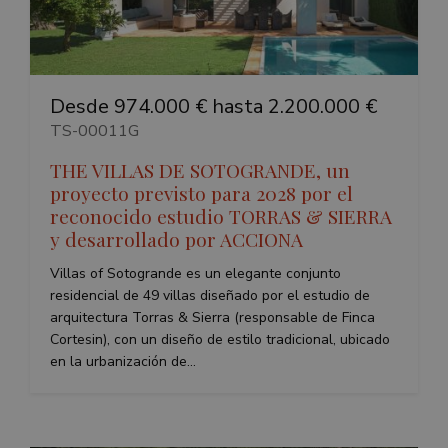
Cookies no clasificadas
Las cookies estrictamente necesarias permiten la
funcionalidad principal del sitio web, como el inicio
de sesión de usuario y la gestión de cuentas. El sitio
Desde 974.000 € hasta 2.200.000 €
web no se puede utilizar correctamente sin las
cookies estrictamente necesarias.
TS-00011G
Nombre
Proveedor / Dominio
Vencimie
THE VILLAS DE SOTOGRANDE, un
_GRECAPTCHA
6 mese
Google LLC
proyecto previsto para 2028 por el
www.google.com
reconocido estudio TORRAS & SIERRA
y desarrollado por ACCIONA
Villas of Sotogrande es un elegante conjunto
residencial de 49 villas diseñado por el estudio de
arquitectura Torras & Sierra (responsable de Finca
VISITOR_PRIVACY_METADATA
6 mese
YouTube
Cortesin), con un diseño de estilo tradicional, ubicado
.youtube.com
en la urbanización de...