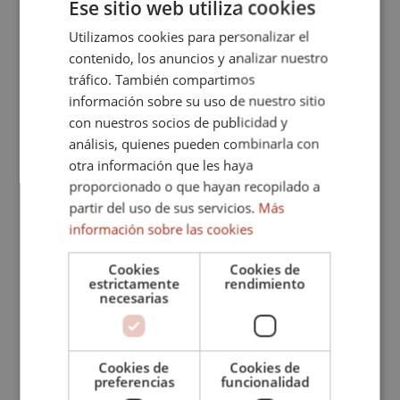
Ese sitio web utiliza cookies
SERENITY, una urbanización de apartamentos que
redefine el concepto de vida junto al golf. Esta
Utilizamos cookies para personalizar el
ENGLISH
promoción, gestionada en...
contenido, los anuncios y analizar nuestro
SPANISH
tráfico. También compartimos
FRENCH
información sobre su uso de nuestro sitio
con nuestros socios de publicidad y
GERMAN
análisis, quienes pueden combinarla con
otra información que les haya
proporcionado o que hayan recopilado a
partir del uso de sus servicios.
Más
información sobre las cookies
Anterior
Siguiente
Cookies
Cookies de
estrictamente
rendimiento
necesarias
Desde 835.000 € hasta 2.585.000 €
Cookies de
Cookies de
386-00005G
preferencias
funcionalidad