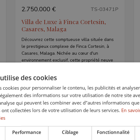
2.750.000 €
TS-03471P
Villa de Luxe à Finca Cortesin,
Casares, Malaga
Découvrez cette somptueuse villa située dans
le prestigieux complexe de Finca Cortesin, à
Casares, Malaga. Nichée au cœur d'un
environnement exclusif, cette propriété neuve
offre une combinaison parfaite de luxe, confort
et modernité. Avec une...
utilise des cookies
 cookies pour personnaliser le contenu, les publicités et analyser 
Lits:
Bains:
Tracé:
3
3
558 mts²
galement des informations sur votre utilisation de notre site av
"analyse qui peuvent les combiner avec d"autres informations que
 ont collectées lors de votre utilisation de leurs services.
En savoir
ies
Performance
Ciblage
Fonctionnalité