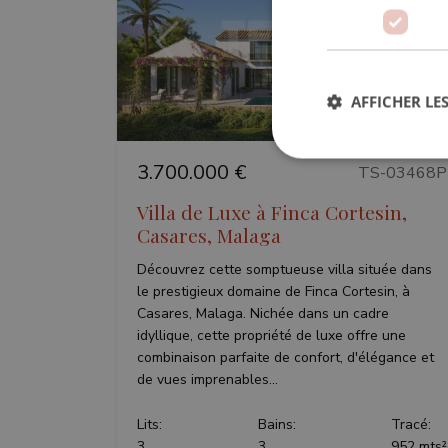
Précédent
Suiv
AFFICHER LES
3.700.000 €
TS-03468P
Str
Villa de Luxe à Finca Cortesin,
Casares, Malaga
Les cookies stricteme
la gestion des compte
Découvrez cette somptueuse villa située dans
le prestigieux domaine de Finca Cortesin, à
Nom
Casares, Malaga. Nichée dans un cadre
_GRECAPTCHA
idyllique, cette propriété de luxe offre une
combinaison parfaite de confort, d'élégance et
de vues imprenables...
VISITOR_PRIVACY_
Lits:
Bains:
Tracé:
3
3
952 mts²