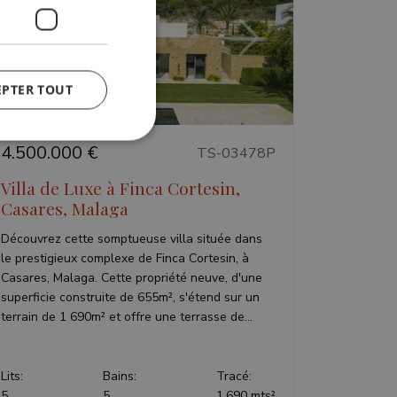
Précédent
Suivant
EPTER TOUT
4.500.000 €
TS-03478P
fiés
Villa de Luxe à Finca Cortesin,
Casares, Malaga
n des utilisateurs et
aires.
Découvrez cette somptueuse villa située dans
le prestigieux complexe de Finca Cortesin, à
Casares, Malaga. Cette propriété neuve, d'une
y cookie
superficie construite de 655m², s'étend sur un
 the purpose of
terrain de 1 690m² et offre une terrasse de...
er's consent and
 with the site. It
nt regarding various
Lits:
Bains:
Tracé:
ing that their
sessions.
5
5
1.690 mts²