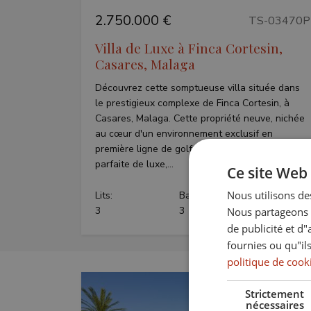
2.750.000 €
TS-03470P
Villa de Luxe à Finca Cortesin,
Casares, Malaga
Découvrez cette somptueuse villa située dans
le prestigieux complexe de Finca Cortesin, à
Casares, Malaga. Cette propriété neuve, nichée
au cœur d'un environnement exclusif en
première ligne de golf, offre une combinaison
parfaite de luxe,...
Ce site Web 
Nous utilisons des
Lits:
Bains:
Tracé:
3
3
558 mts²
Nous partageons é
de publicité et d
fournies ou qu"ils
politique de cook
Strictement
nécessaires