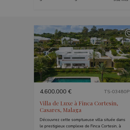
inmobapl
Nom
Fournisseu
Nom
Nom
__Secure-ROLLOU
Domaine
Nom
_ga_P48XP53MCD
sfpxs
www.teseo
YSC
_gid
Précédent
Suiv
_gcl_au
_ga
_gat_gtag_UA_2284
VISITOR_INFO1_LIV
4.600.000 €
TS-03480P
Villa de Luxe à Finca Cortesin,
_fbp
Casares, Malaga
Découvrez cette somptueuse villa située dans
le prestigieux complexe de Finca Cortesin, à