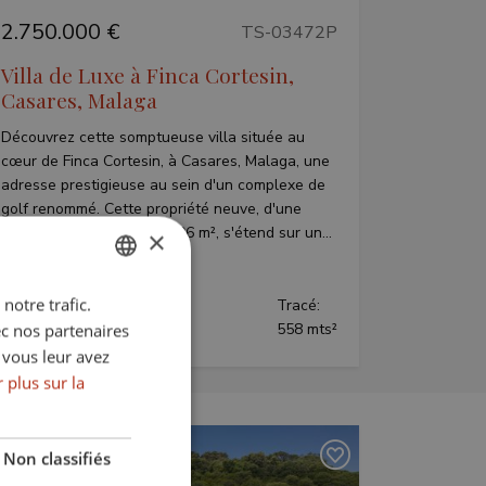
2.750.000 €
TS-03472P
Villa de Luxe à Finca Cortesin,
Casares, Malaga
Découvrez cette somptueuse villa située au
cœur de Finca Cortesin, à Casares, Malaga, une
adresse prestigieuse au sein d'un complexe de
golf renommé. Cette propriété neuve, d'une
superficie construite de 406 m², s'étend sur un...
×
notre trafic.
ENGLISH
Lits:
Bains:
Tracé:
3
3
558 mts²
ec nos partenaires
SPANISH
 vous leur avez
FRENCH
 plus sur la
GERMAN
Non classifiés