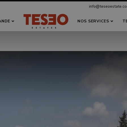
info@teseoestate.c
ANDE
NOS SERVICES
T