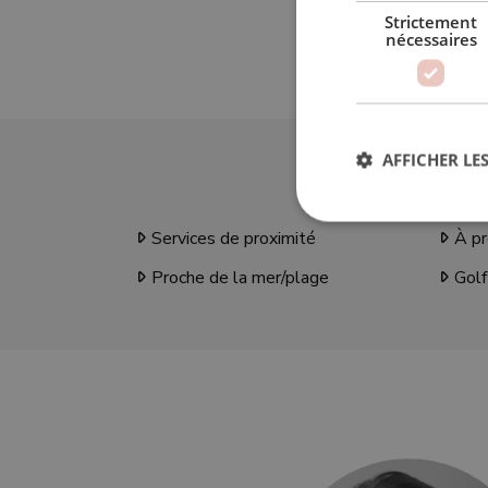
Strictement
nécessaires
AFFICHER LES
Services de proximité
À pr
Str
Proche de la mer/plage
Golf
Les cookies stricteme
la gestion des compte
Nom
_GRECAPTCHA
VISITOR_PRIVACY_