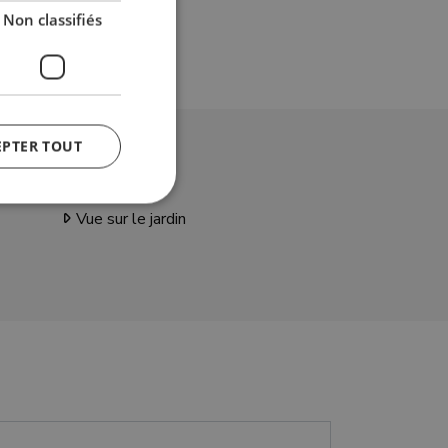
Non classifiés
EPTER TOUT
S
Vue sur le jardin
fiés
n des utilisateurs et
aires.
y cookie
 the purpose of
er's consent and
 with the site. It