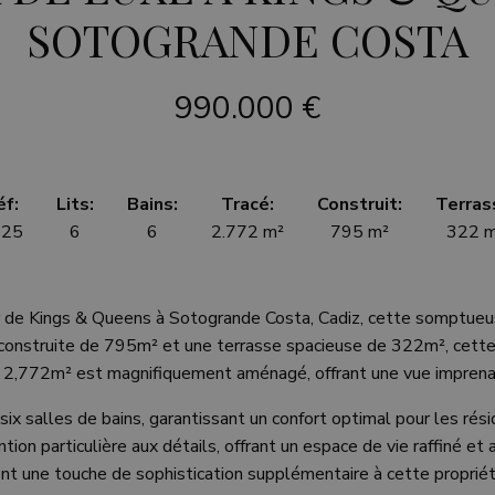
SOTOGRANDE COSTA
990.000 €
éf:
Lits:
Bains:
Tracé:
Construit:
Terras
525
6
6
2.772 m²
795 m²
322 
er de Kings & Queens à Sotogrande Costa, Cadiz, cette somptueu
e construite de 795m² et une terrasse spacieuse de 322m², cette 
e 2,772m² est magnifiquement aménagé, offrant une vue imprenabl
ix salles de bains, garantissant un confort optimal pour les rési
on particulière aux détails, offrant un espace de vie raffiné et a
nt une touche de sophistication supplémentaire à cette propriét