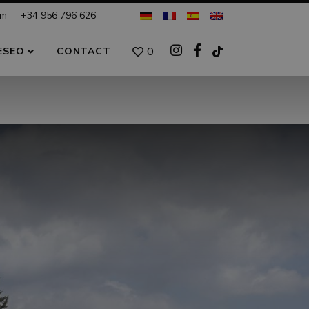
om
+34 956 796 626
0
ESEO
CONTACT