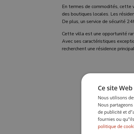
En termes de commodités, cette vi
des boutiques locales. Les résident
De plus, un service de sécurité 24h
Cette villa est une opportunité ra
Avec ses caractéristiques excepti
recherchent une résidence principa
Ce site Web 
Nous utilisons des
A
Nous partageons é
de publicité et d
fournies ou qu"ils
politique de cook