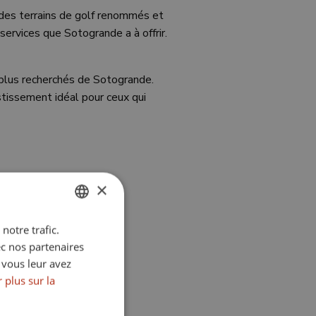
 des terrains de golf renommés et
services que Sotogrande a à offrir.
s plus recherchés de Sotogrande.
stissement idéal pour ceux qui
×
notre trafic.
ENGLISH
etour
ec nos partenaires
SPANISH
 vous leur avez
FRENCH
 plus sur la
GERMAN