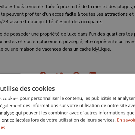
lla est idéalement située à proximité de la mer et des plages,
s peuvent profiter d'un accès facile à toutes les attractions et 
/24 assure la tranquillité d'esprit des occupants.
re de posséder une propriété de luxe dans l'un des quartiers le
onnelles et son emplacement privilégié, elle représente un inve
le ou une maison de vacances dans un cadre idyllique.
utilise des cookies
 cookies pour personnaliser le contenu, les publicités et analyser 
fficher plus d'images
Imprimer le PDF
epc
R
galement des informations sur votre utilisation de notre site av
"analyse qui peuvent les combiner avec d"autres informations que
 ont collectées lors de votre utilisation de leurs services.
En savoir
ies
Dépenses