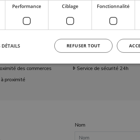
Performance
Ciblage
Fonctionnalité
Comm. Honoraires:
Taxe foncière:
173 € / mois
1.135 € / année
 DÉTAILS
REFUSER TOUT
ACC
CARACTÉRISTIQUES SUPPLÉMENTAIRE
oximité des commerces
Service de sécurité 24h
ictement nécessaires
Performance
Ciblage
Fonctionnalité
Non classi
 à proximité
nt nécessaires habilitent des fonctionnalités de base du site Web telles que la connexio
s. Le site Web ne peut pas être utilisé correctement sans les cookies strictement nécess
Fournisseur /
Expiration
Description
Domaine
6 mois
Google reCAPTCHA sets a necessar
Google LLC
(_GRECAPTCHA) when executed for
www.google.com
Nom
providing its risk analysis.
METADATA
6 mois
This cookie is used to store the us
YouTube
privacy choices for their interaction
.youtube.com