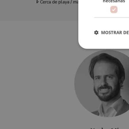
necesarias
Cerca de playa / mar
Cerc
MOSTRAR DE
Cookies estrictam
Las cookies estrictam
gestión de cuentas. E
Nombre
_GRECAPTCHA
VISITOR_PRIVACY_