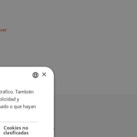
ver
×
 tráfico. También
ENGLISH
licidad y
SPANISH
onado o que hayan
FRENCH
GERMAN
Cookies no
Vistas al jardín
clasificadas