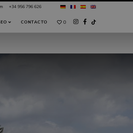
om
+34 956 796 626
0
SEO
CONTACTO