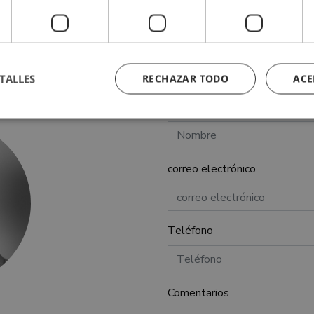
a del golf
TALLES
RECHAZAR TODO
ACE
Nombre
ente necesarias
Cookies de rendimiento
Cookies de preferencias
Cookie
correo electrónico
Cookies no clasificadas
ente necesarias permiten la funcionalidad principal del sitio web, como el inicio de ses
l sitio web no se puede utilizar correctamente sin las cookies estrictamente necesarias.
Proveedor / Dominio
Vencimiento
Descripción
Teléfono
6 meses
Google reCAPTCHA sets a necess
Google LLC
(_GRECAPTCHA) when executed f
www.google.com
providing its risk analysis.
METADATA
6 meses
This cookie is used to store the 
YouTube
Comentarios
privacy choices for their interacti
.youtube.com
records data on the visitor's con