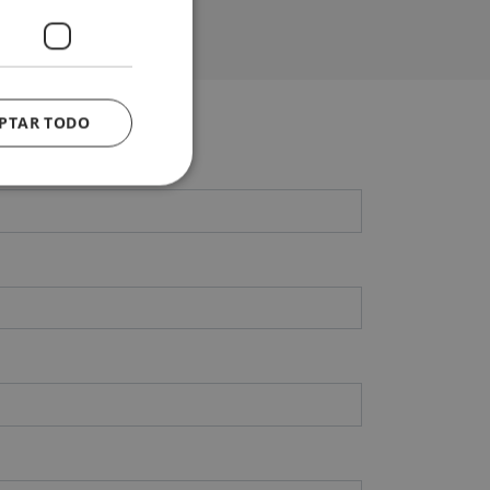
PTAR TODO
s de funcionalidad
ión de usuario y la
ary cookie
or the purpose of
user's consent and
on with the site. It
sent regarding