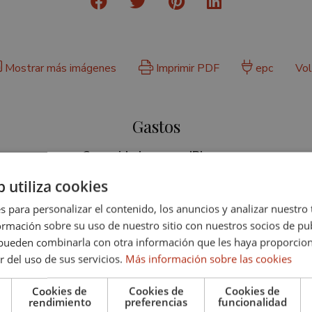
Mostrar más imágenes
Imprimir PDF
epc
Vol
Gastos
Comunidad:
IBI:
173 € / mes
1.135 € / año
b utiliza cookies
s para personalizar el contenido, los anuncios y analizar nuestro
mación sobre su uso de nuestro sitio con nuestros socios de pub
s pueden combinarla con otra información que les haya proporci
CARACTERÍSTICAS ADICIONALES
r del uso de sus servicios.
Más información sobre las cookies
Cookies de
Cookies de
Cookies de
das cerca
Servicio de seguridad 24h
rendimiento
preferencias
funcionalidad