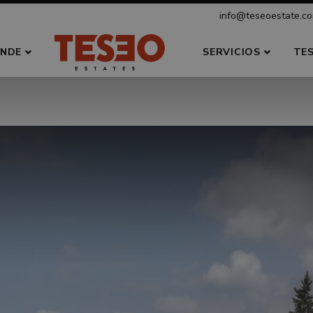
info@teseoestate.c
NDE
SERVICIOS
TE