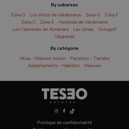
By subareas
Zona D
Los Altos de Valderrama
Zona G
Zona F
Zona C
Zona E
Hacienda de Valderrama
Los Carmenes de Almenara
Las Cimas
Sotogolf
Valgrande
By catégorie
Villas - Maisons Isolée
Parcelles - Terrains
Appartements - Habitats
Maisons
Politique de confidentialité