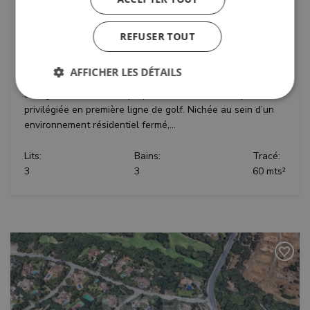
Élégante maison jumelée entièrement
rénovée à Los Cármenes de Almenara,
REFUSER TOUT
Sotogrande Alto
Située à Los Cármenes de Almenara, l’une des
AFFICHER LES DÉTAILS
communautés les plus exclusives et établies de
Sotogrande Alto, cette propriété bénéficie d’une position
privilégiée en première ligne de golf. Nichée au sein d’un
environnement résidentiel fermé,...
Strictement nécessaires
Performance
Ciblage
Fonctionnalité
Non classifiés
Lits:
Bains:
Tracé:
3
3
60 mts²
Les cookies strictement nécessaires habilitent des
fonctionnalités de base du site Web telles que la
connexion des utilisateurs et la gestion des
comptes. Le site Web ne peut pas être utilisé
correctement sans les cookies strictement
nécessaires.
Fournisseur /
Nom
Expiratio
Domaine
_GRECAPTCHA
6 mois
Google LLC
www.google.com