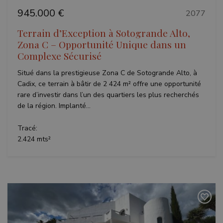
used to
biddin
calculate
945.000 €
third p
2077
visitor,
adverti
session
and
Terrain d’Exception à Sotogrande Alto,
campaign
Zona C – Opportunité Unique dans un
data for
the sites
Complexe Sécurisé
analytics
reports.
Situé dans la prestigieuse Zona C de Sotogrande Alto, à
Cadix, ce terrain à bâtir de 2 424 m² offre une opportunité
rare d’investir dans l’un des quartiers les plus recherchés
de la région. Implanté...
Tracé:
2.424 mts²