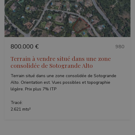
Précédent
Suivant
VISITOR_PRIVACY_METADATA
6 mois
YouTube
.youtube.com
800.000 €
980
Terrain à vendre situé dans une zone
consolidée de Sotogrande Alto
Politique de confidentialité de
Google
Terrain situé dans une zone consolidée de Sotogrande
Alto. Orientation est. Vues possibles et topographie
légère. Prix plus 7% ITP
Tracé:
2.621 mts²
inmobapl
www.teseoestate.com
1 an