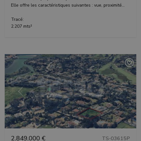
Elle offre les caractéristiques suivantes : vue, proximité...
Les cookies strictement nécessaires habilitent des
fonctionnalités de base du site Web telles que la
Tracé:
connexion des utilisateurs et la gestion des
comptes. Le site Web ne peut pas être utilisé
2.207 mts²
correctement sans les cookies strictement
nécessaires.
Fournisseur /
Nom
Expiratio
Domaine
_GRECAPTCHA
6 mois
Google LLC
www.google.com
Précédent
Suivant
VISITOR_PRIVACY_METADATA
6 mois
YouTube
.youtube.com
2.849.000 €
TS-03615P