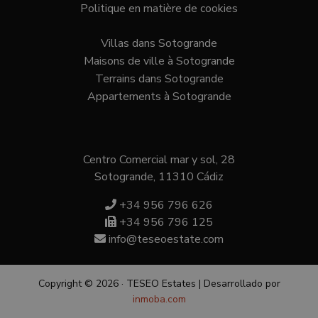
This cookie
Politique en matière de cookies
also
is used to
determ
distinguish
whethe
unique
website
Villas dans Sotogrande
users by
is usin
assigning a
new or
Maisons de ville à Sotogrande
randomly
version
generated
Terrains dans Sotogrande
Youtu
number as
interfa
Appartements à Sotogrande
a client
identifier. It
_fbp
3 mois
Used b
Meta Platform
is included
to deli
Inc.
in each
series 
.teseoestate.com
page
advert
request in
produc
a site and
Centro Comercial mar y sol, 28
as real
used to
biddin
calculate
Sotogrande, 11310 Cádiz
third p
visitor,
adverti
session
+34 956 796 626
and
campaign
+34 956 796 125
data for
the sites
info@teseoestate.com
analytics
reports.
Copyright © 2026 · TESEO Estates | Desarrollado por
inmoba.com