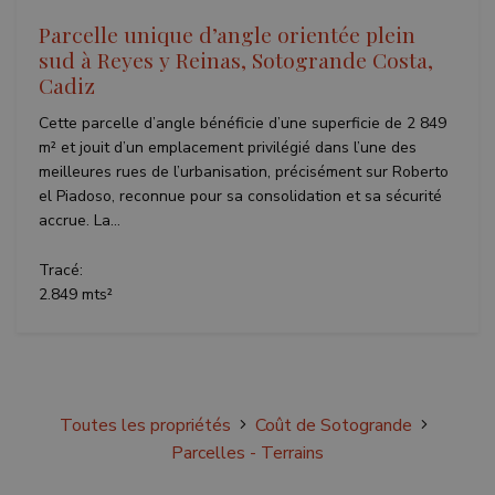
Politique de confidentialité de
Google
Parcelle unique d’angle orientée plein
sud à Reyes y Reinas, Sotogrande Costa,
Cadiz
Cette parcelle d’angle bénéficie d’une superficie de 2 849
m² et jouit d’un emplacement privilégié dans l’une des
meilleures rues de l’urbanisation, précisément sur Roberto
el Piadoso, reconnue pour sa consolidation et sa sécurité
inmobapl
www.teseoestate.com
1 an
accrue. La...
Tracé:
2.849 mts²
Fournisseur /
Nom
Expiration
Description
Fournisseur /
Domaine
Nom
Expiration
Description
Domaine
Fournisseur /
Nom
Expiration
Description
__Secure-
.youtube.com
6 mois
Domaine
ROLLOUT_TOKEN
sfpxs
www.teseoestate.com
14 jours
This cookie
Fournisseur /
Nom
Expiration
Descri
is used to
_ga_P48XP53MCD
.teseoestate.com
1 an 1
This cookie
Domaine
store user
mois
is used by
Toutes les propriétés
Coût de Sotogrande
preferences
Google
YSC
Session
This co
Google LLC
and session
Analytics to
set by
.youtube.com
Parcelles - Terrains
information
persist
YouTub
to enhance
session
track v
the
state.
embed