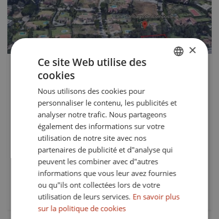
Précédent
Suivant
×
Ce site Web utilise des
1.075.000 €
TS-03553P
cookies
ENGLISH
Parcelle de grande dimension, plate et
Nous utilisons des cookies pour
SPANISH
avec vue sur la mer, située dans le
personnaliser le contenu, les publicités et
quartier Reyes y Reinas.
FRENCH
analyser notre trafic. Nous partageons
également des informations sur votre
GERMAN
Parcelle de grande taille et relativement plate à vendre
utilisation de notre site avec nos
dans l’urbanisation de Sotogrande, à proximité de la zone
partenaires de publicité et d"analyse qui
du Polo. Située au fond d’une impasse, très calme et avec
très peu de circulation. Elle bénéficie d’un...
peuvent les combiner avec d"autres
informations que vous leur avez fournies
Tracé:
ou qu"ils ont collectées lors de votre
2.732 mts²
utilisation de leurs services.
En savoir plus
sur la politique de cookies