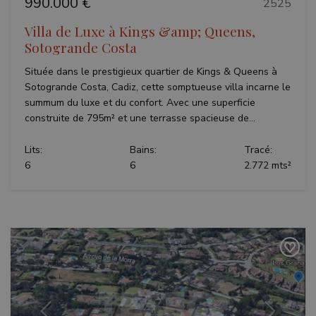
990.000 €
2525
Villa de Luxe à Kings &amp; Queens,
Sotogrande Costa
Située dans le prestigieux quartier de Kings & Queens à
Sotogrande Costa, Cadiz, cette somptueuse villa incarne le
summum du luxe et du confort. Avec une superficie
construite de 795m² et une terrasse spacieuse de...
Lits:
Bains:
Tracé:
6
6
2.772 mts²