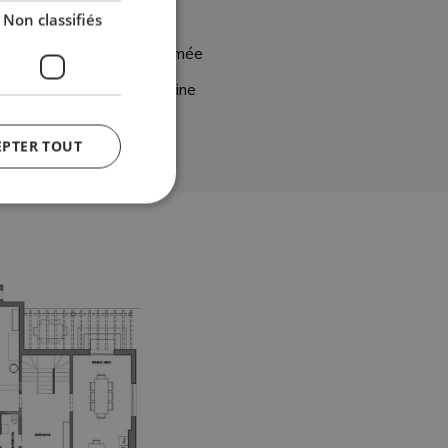
Buanderie
Non classifiés
Résidence fermée
Vue sur la piscine
EPTER TOUT
fiés
n des utilisateurs et
aires.
y cookie
 the purpose of
er's consent and
 with the site. It