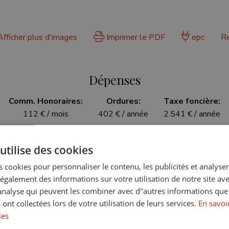
fficher plus d'images
Imprimer le PDF
epc
R
Dépenses
Comm. Honoraires:
Ordures:
Taxe foncière:
112 € / mois
402 € / année
2.541 € / année
utilise des cookies
 cookies pour personnaliser le contenu, les publicités et analyser 
CARACTÉRISTIQUES SUPPLÉMENTAIRE
galement des informations sur votre utilisation de notre site av
"analyse qui peuvent les combiner avec d"autres informations que
sport proche
À proximité des commerces
 ont collectées lors de votre utilisation de leurs services.
En savoir
ies
he des écoles
SurveillanceCameras