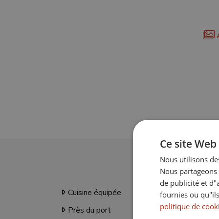
A
Ce site Web 
Nous utilisons des
Nous partageons é
de publicité et d
Cuisine équipée
Tran
fournies ou qu"ils
politique de cook
Près du port
Proc