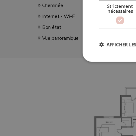
Cheminée
Bur
Strictement
nécessaires
Internet - Wi-Fi
Terr
Bon état
Serv
Vue panoramique
AFFICHER LES
Str
Les cookies stricteme
la gestion des compte
Nom
_GRECAPTCHA
VISITOR_PRIVACY_