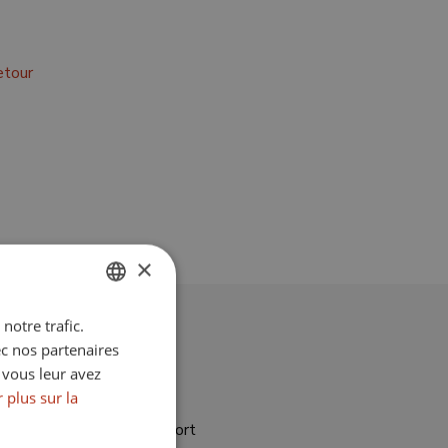
etour
×
notre trafic.
ENGLISH
S
ec nos partenaires
SPANISH
 vous leur avez
Climatisation
FRENCH
 plus sur la
GERMAN
InsideGolfResort