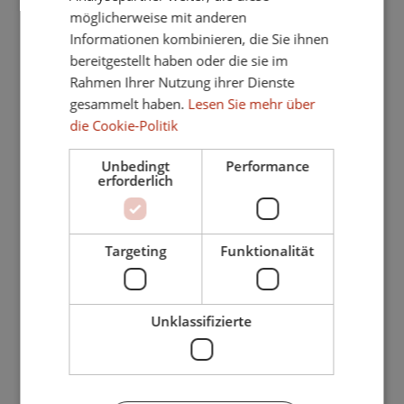
möglicherweise mit anderen
Jacuzzi
Informationen kombinieren, die Sie ihnen
Meer/Strandnähe
bereitgestellt haben oder die sie im
Rahmen Ihrer Nutzung ihrer Dienste
Nähe Golfplatz
gesammelt haben.
Lesen Sie mehr über
Fitness
die Cookie-Politik
Sicherheitseingang
Unbedingt
Performance
erforderlich
SPA
Doppelverglasung
Türkisches Bad
Targeting
Funktionalität
Zugang für Behinderte
Guter Zustand
Unklassifizierte
24Std Sicherheitsdienst