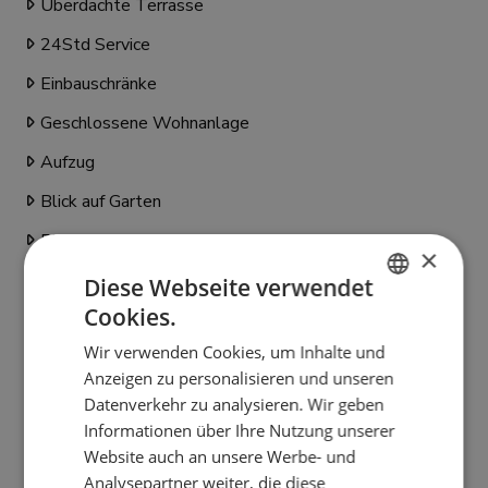
Überdachte Terrasse
24Std Service
Einbauschränke
Geschlossene Wohnanlage
Aufzug
Blick auf Garten
Blick aufs Schwimmbad
×
Annehmlichkeiten nahebei
Diese Webseite verwendet
Cookies.
Pförtner
ENGLISH
Wir verwenden Cookies, um Inhalte und
Klimaanlage
SPANISH
Anzeigen zu personalisieren und unseren
FRENCH
Küche komplett ausgestattet
Datenverkehr zu analysieren. Wir geben
Informationen über Ihre Nutzung unserer
GERMAN
Kinderspielplatz in der Nähe
Website auch an unsere Werbe- und
Marmorböden
Analysepartner weiter, die diese