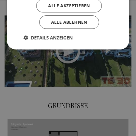
ALLE AKZEPTIEREN
ALLE ABLEHNEN
DETAILS ANZEIGEN
Unbedingt erforderlich
Performance
Targeting
Funktionalität
Unklassifizierte
Unbedingt erforderliche Cookies ermöglichen
wesentliche Kernfunktionen der Website wie die
Benutzeranmeldung und die Kontoverwaltung.
Ohne die unbedingt erforderlichen Cookies kann
die Website nicht ordnungsgemäß verwendet
GRUNDRISSE
werden.
Name
Anbieter / Domäne
Ablaufda
_GRECAPTCHA
6 Mona
Google LLC
www.google.com