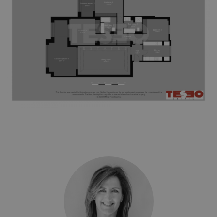
VISITOR_PRIVACY_METADATA
6 Mona
YouTube
.youtube.com
Google-
Datenschutzerklärung
inmobapl
www.teseoestate.com
1 Jahr