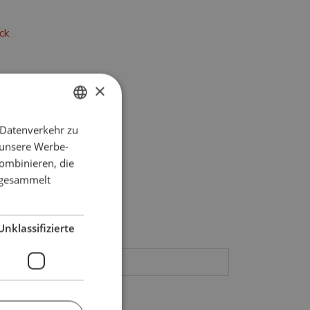
ck
×
 Datenverkehr zu
ENGLISH
 unsere Werbe-
SPANISH
ombinieren, die
FRENCH
e gesammelt
GERMAN
Unklassifizierte