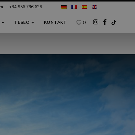
om
+34 956 796 626
0
S
TESEO
KONTAKT