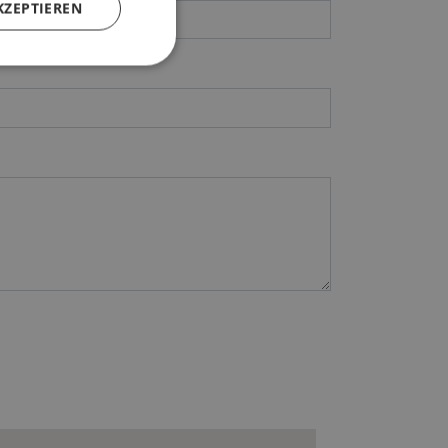
KZEPTIEREN
zierte
meldung und die
wendet werden.
ary cookie
or the purpose of
 user's consent and
ion with the site. It
nsent regarding
ings, ensuring that
 future sessions.
schreibung