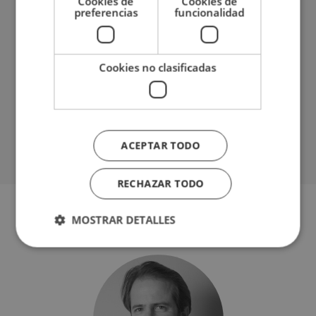
Cookies de
Cookies de
Comedor independiente
preferencias
funcionalidad
Internet - Wi-Fi
Terraza cubierta
Cookies no clasificadas
Comunidad cerrada
Buen estado
Servicio de seguridad 24h
ACEPTAR TODO
RECHAZAR TODO
MOSTRAR DETALLES
Cookies estrictamente necesarias
Cookies de rendimiento
Cookies de preferencias