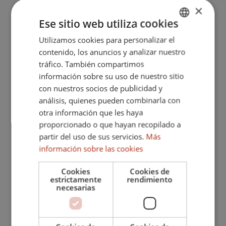
×
Cámaras de vigilancia
Ese sitio web utiliza cookies
Parque infantil cercano
Utilizamos cookies para personalizar el
ENGLISH
Dentro del Golf Resort
contenido, los anuncios y analizar nuestro
SPANISH
tráfico. También compartimos
Chimenea
FRENCH
información sobre su uso de nuestro sitio
Vistas al puerto
con nuestros socios de publicidad y
GERMAN
análisis, quienes pueden combinarla con
Cerca de playa / mar
otra información que les haya
Cerca del golf
proporcionado o que hayan recopilado a
partir del uso de sus servicios.
Más
TV por satélite
información sobre las cookies
Riego automático
Cookies
Cookies de
Terraza descubierta
estrictamente
rendimiento
necesarias
Calefacción central por radiadores
Puertas de cristal