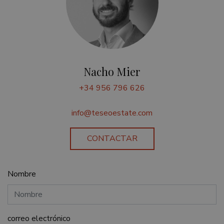
Cookies de funcionalidad
Cookies no clasificadas
Las cookies estrictamente necesarias permiten la
funcionalidad principal del sitio web, como el inicio
de sesión de usuario y la gestión de cuentas. El sitio
Nacho Mier
web no se puede utilizar correctamente sin las
cookies estrictamente necesarias.
+34 956 796 626
Nombre
Proveedor / Dominio
Vencimie
_GRECAPTCHA
6 mese
Google LLC
info@teseoestate.com
www.google.com
CONTACTAR
Nombre
VISITOR_PRIVACY_METADATA
6 mese
YouTube
.youtube.com
correo electrónico