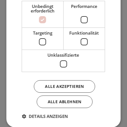
Geschlossene Wohnanlage
Unbedingt
Performance
erforderlich
Aufzug
Panoramablick
Targeting
Funktionalität
Annehmlichkeiten nahebei
Nahe öffentlicher Verkehrsmittel
Unklassifizierte
Pförtner
Klimaanlage
Fussbodenheizung (Badezimmer)
ALLE AKZEPTIEREN
Küche komplett ausgestattet
Kinderspielplatz in der Nähe
ALLE ABLEHNEN
Marmorböden
DETAILS ANZEIGEN
Meer/Strandnähe