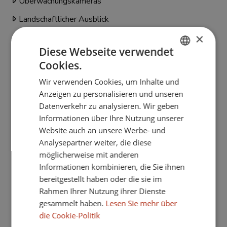
Überwachungskameras
Landschaftlicher Ausblick
×
Innerhalb Golfresort
Diese Webseite verwendet
Sicht auf Jachthafen
Cookies.
ENGLISH
Hallenbad
Wir verwenden Cookies, um Inhalte und
SPANISH
Sicherheitsfensterläden
Anzeigen zu personalisieren und unseren
FRENCH
Datenverkehr zu analysieren. Wir geben
Hausautomation
Informationen über Ihre Nutzung unserer
GERMAN
ArmoredDoor
Website auch an unsere Werbe- und
Analysepartner weiter, die diese
Internet - Wi-Fi
möglicherweise mit anderen
Überdachte Terrasse
Informationen kombinieren, die Sie ihnen
bereitgestellt haben oder die sie im
24Std Service
Rahmen Ihrer Nutzung ihrer Dienste
Elektrische Rollläden
gesammelt haben.
Lesen Sie mehr über
die Cookie-Politik
Einbauschränke