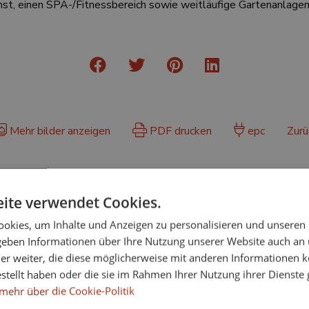
st, einen SPA-/Fitnessbereich sowie weitläufige Gartenanlagen
Mehr bilder anzeigen
PDF drucken
epc
Zurü
Ausgaben
ite verwendet Cookies.
komm. Gebühren:
Müll:
Grundsteuer:
okies, um Inhalte und Anzeigen zu personalisieren und unseren
436 € / monat
156 € / jahr
793 € / jahr
 geben Informationen über Ihre Nutzung unserer Website auch an
er weiter, die diese möglicherweise mit anderen Informationen k
estellt haben oder die sie im Rahmen Ihrer Nutzung ihrer Dienst
mehr über die Cookie-Politik