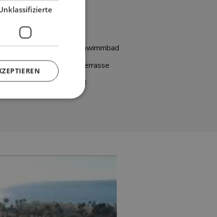
Unklassifizierte
ittel
Pförtner
et
Beheiztes Svhwimmbad
Überdachte Terrasse
KZEPTIEREN
Guter Zustand
zierte
meldung und die
wendet werden.
ary cookie
or the purpose of
 user's consent and
ion with the site. It
nsent regarding