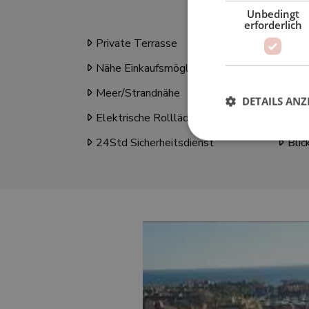
Unbedingt
erforderlich
Private Terrasse
Anne
Nähe Einkaufsmöglichkeiten
Klim
Meer/Strandnähe
Nähe
DETAILS ANZ
Elektrische Rollläden
Einb
24Std Sicherheitsdienst
Blic
Unbed
Unbedingt erforderl
Kontoverwaltung. Oh
Name
_GRECAPTCHA
VISITOR_PRIVACY_