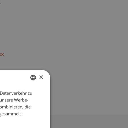
.
ck
×
 Datenverkehr zu
ENGLISH
 unsere Werbe-
SPANISH
ombinieren, die
FRENCH
e gesammelt
GERMAN