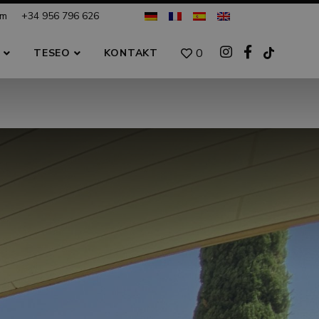
om
+34 956 796 626
0
S
TESEO
KONTAKT