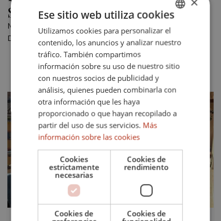
×
Sotogrande Puerto Deportivo
Ese sitio web utiliza cookies
Mostrando 1 propiedad en venta en Sotogrande Puerto
Utilizamos cookies para personalizar el
ENGLISH
Deportivo.
contenido, los anuncios y analizar nuestro
SPANISH
tráfico. También compartimos
Más recientes.
Precio asc.
Precio desc.
FRENCH
información sobre su uso de nuestro sitio
con nuestros socios de publicidad y
GERMAN
análisis, quienes pueden combinarla con
otra información que les haya
proporcionado o que hayan recopilado a
partir del uso de sus servicios.
Más
información sobre las cookies
Anterior
Siguiente
Cookies
Cookies de
estrictamente
rendimiento
necesarias
Cookies de
Cookies de