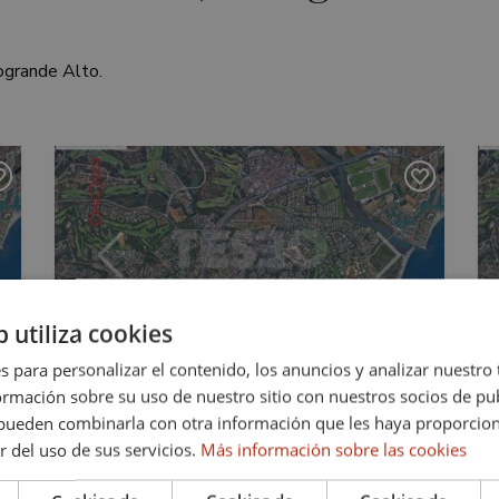
ogrande Alto.
iente
Anterior
Siguiente
b utiliza cookies
s para personalizar el contenido, los anuncios y analizar nuestro
mación sobre su uso de nuestro sitio con nuestros socios de pub
1.316.700 €
2542
s pueden combinarla con otra información que les haya proporci
Bonita parcela en esquina en zona
r del uso de sus servicios.
Más información sobre las cookies
E de Sotogrande Alto.