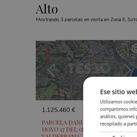
Alto
Mostrando 3 parcelas en venta en Zona E, Sot
Anterior
Sigu
Ese sitio we
Utilizamos cookie
compartimos infor
1.125.460 €
2540
análisis, quiene
PARCELA DANDO AL MITICO
recopilado a parti
HOYO 17 DEL cLUB DE GOLF DE
VALDERRAMA