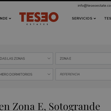
info@teseoestate.c
NDE
SERVICIOS
TE
DAS LAS ZONAS
ZONA E
MERO DORMITORIOS
 en Zona E, Sotogrande