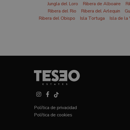
Jungla del Loro
Ribera de Alboaire
Ri
Ribera del Rio
Ribera del Arlequin
Gu
Ribera del Obispo
Isla Tortuga
Isla de la
Política de privacidad
Política de cookies