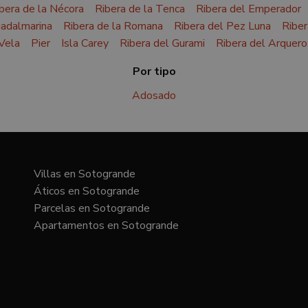
bera de la Nécora
Ribera de la Tenca
Ribera del Emperador
adalmarina
Ribera de la Romana
Ribera del Pez Luna
Riber
 Vela
Pier
Isla Carey
Ribera del Gurami
Ribera del Arquero
Por tipo
Adosado
Villas en Sotogrande
Áticos en Sotogrande
Parcelas en Sotogrande
Apartamentos en Sotogrande