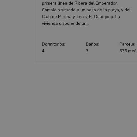
_ga_P48XP53MCD
primera linea de Ribera del Emperador.
YSC
Complejo situado a un paso de la playa, y del
_gid
Club de Piscina y Tenis, El Octógono. La
_gcl_au
vivienda dispone de un...
_ga
_gat_gtag_UA_2284
Dormitorios:
Baños:
Parcela:
VISITOR_INFO1_LIV
4
3
375 mts²
_fbp