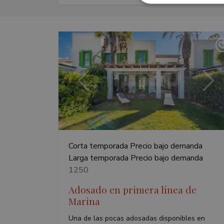
Cookies estrictam
Las cookies estrictam
gestión de cuentas. E
Nombre
Anterior
Sigu
_GRECAPTCHA
VISITOR_PRIVACY_
Corta temporada
Precio bajo demanda
Larga temporada
Precio bajo demanda
inmobapl
1250
Adosado en primera línea de
Nombre
Marina
Nombre
Provee
Nombre
__Secure-ROLLOU
Nombre
Una de las pocas adosadas disponibles en
sfpxs
www.te