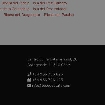
Ribera del Marlin
Isla del Pez Barbero
a de la Golondrina
Isla del Pez Volador
Ribera del Dragoncillo
Ribera del Paraiso
Centro Comercial mar y sol, 28
Sotogrande, 11310 Cádiz
+34 956 796 626
+34 956 796 125
info@teseoestate.com