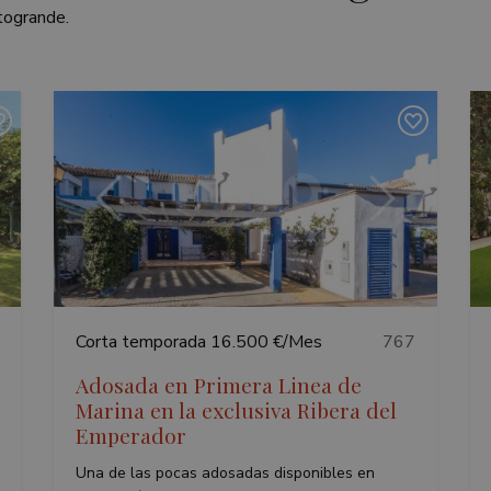
togrande.
iente
Anterior
Siguiente
Corta temporada
16.500 €/Mes
767
Adosada en Primera Linea de
Marina en la exclusiva Ribera del
Emperador
Una de las pocas adosadas disponibles en