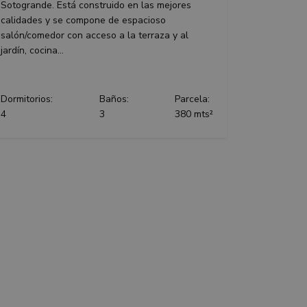
session state.
Sotogrande. Está construido en las mejores
ews of embedded
calidades y se compone de espacioso
and update a unique
and track pageviews.
salón/comedor con acceso a la terraza y al
g with
jardín, cocina...
sal Analytics -
ng their services
commonly used
sh unique users by
is used to limit
dentifier. It is
 calculate visitor,
Dormitorios:
Baños:
Parcela:
reports.
 of user preferences
an also determine
4
3
380 mts²
w or old version of
isement products
advertisers