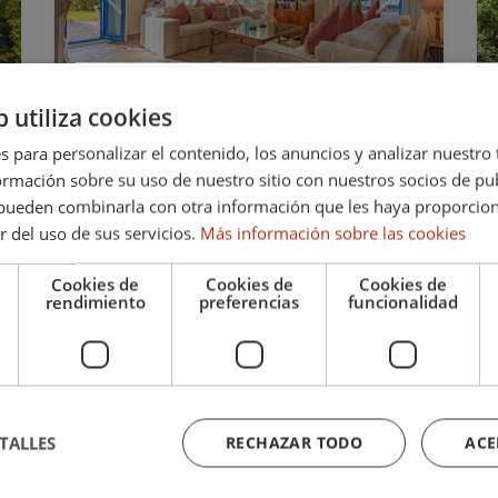
iente
Anterior
Siguiente
b utiliza cookies
Corta temporada
14.500 €/Mes
943
s para personalizar el contenido, los anuncios y analizar nuestro
Larga temporada
2.500 €/Mes
mación sobre su uso de nuestro sitio con nuestros socios de pub
Adosada ESQUINA en Ribera del
s pueden combinarla con otra información que les haya proporci
Emperador
r del uso de sus servicios.
Más información sobre las cookies
Una de las pocas adosadas disponibles en
Cookies de
Cookies de
Cookies de
Ribera del Emperador, complejo situado a un
rendimiento
preferencias
funcionalidad
paso de la playa, y del Club de Piscina y Tenis, ?
El Octógono?. La vivienda dispone en planta
baja de un...
TALLES
RECHAZAR TODO
ACE
Dormitorios:
Baños:
4
3