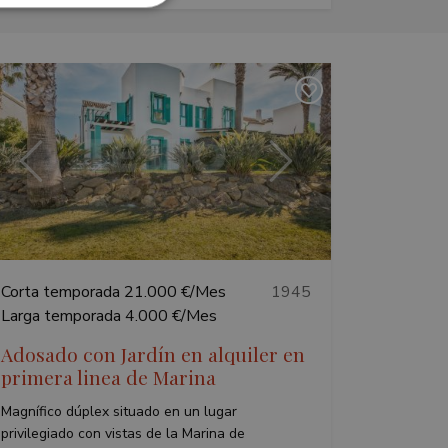
s de funcionalidad
ión de usuario y la
Anterior
Siguiente
ary cookie
or the purpose of
user's consent and
on with the site. It
sent regarding
ings, ensuring that
Corta temporada
21.000 €/Mes
1945
 future sessions.
Larga temporada
4.000 €/Mes
Adosado con Jardín en alquiler en
primera linea de Marina
Descripción
Magnífico dúplex situado en un lugar
privilegiado con vistas de la Marina de
sion information to